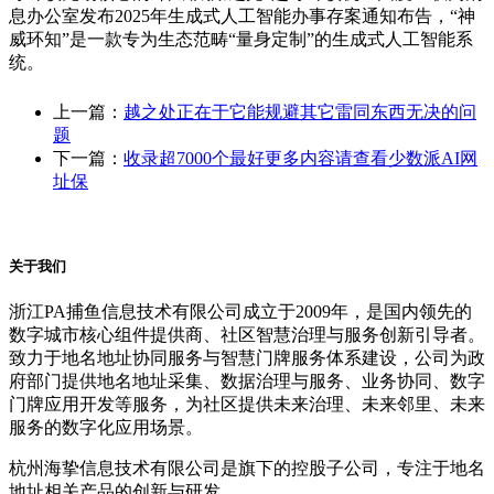
息办公室发布2025年生成式人工智能办事存案通知布告，“神
威环知”是一款专为生态范畴“量身定制”的生成式人工智能系
统。
上一篇：
越之处正在于它能规避其它雷同东西无决的问
题
下一篇：
收录超7000个最好更多内容请查看少数派AI网
址保
关于我们
浙江PA捕鱼信息技术有限公司成立于2009年，是国内领先的
数字城市核心组件提供商、社区智慧治理与服务创新引导者。
致力于地名地址协同服务与智慧门牌服务体系建设，公司为政
府部门提供地名地址采集、数据治理与服务、业务协同、数字
门牌应用开发等服务，为社区提供未来治理、未来邻里、未来
服务的数字化应用场景。
杭州海挚信息技术有限公司是旗下的控股子公司，专注于地名
地址相关产品的创新与研发。