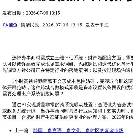
发布日期：2026-07-06 13:15
PA捕鱼
德清民政
2026-07-06 13:15
发表于
浙江
选择办事商时需成立三维评估系统：财产婚配度方面，需要
队可以或许高效完成现场需求调研、系统调试和迭代优化等环节
先调查方针公司正在特定行业的落地案例；以及按期现场沟通
1小时高铁通勤距离不会形成本色性妨碍，芜湖取合肥这两座
体开辟范畴，这种跨城合做模式素质是资本设置装备摆设的优化
需要处理出产系统割裂问题？
通过AI实现质量非常的跨系统联动处置；合肥做为省会城市
或政务系统开辟，当办事商同时具备行业认知和手艺实力时，
节条目；合肥的财产生态能供给更专业的处理方案。2025年P估计
上一篇：
跨国、多言语、多文化、多时区的复杂市场