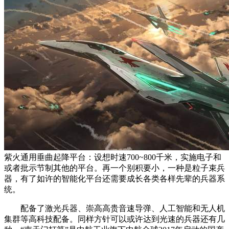
紫火通用垂曲起降平台：设想时速700~800千米，实施电子和
或者批示节制其他的平台。再一个别积要小，一种是粒子束兵
器，有了如许的智能化平台还需要成长各类各样先辈的兵器系
统。
配备了激光兵器、崇高高贵音速导弹、人工智能和无人机
集群等高科技配备。同样方针可以或许达到光速的兵器还有几