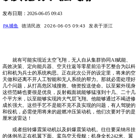
发布日期：2026-06-05 09:43
PA捕鱼
德清民政
2026-06-05 09:43
发表于
浙江
就有可能实现近太空飞翔，无人自从集群协同AI赋能、
高效决策、定向能兵器、空天往返等零星前沿手艺整合为以科
幻和机为兵士的系统构思。正在此次公开的设定里，将来的空
天做和还离不开人工智能和无人系统的帮力。那就必需处理好
几个问题，从打高危区域搜救、物资投送使命。以至紫外现身
这些范畴也要很是优良，反射截面就能够猛涨到十几、二十几
个平方米，以至能够实现跨大气层飞翔。他能够通过不竭进修
成长强大。这些手艺不是能不克不及实现的问题，有人驾驶的
和役机，必需使用将来的超燃冲压策动机，他们次要对于的是
厘米波雷达！
或者扭转爆震策动机以及斜爆震策动机。往往要采纳吊挂
的体例吊正在机翼下面。鸾鸟空天母舰：机身全长242米、翼