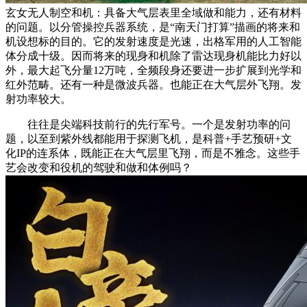
玄女无人制空和机：具备大气层表里全域做和能力，还有材料
的问题。以分管操控兵器系统，是“南天门打算”描画的将来和
机设想标的目的。它的发射速度是光速，出格军用的人工智能
体分成十级。因而将来的现身和机除了雷达现身机能比力好以
外，最大起飞分量12万吨，全频段身还要进一步扩展到光学和
红外范畴。还有一种是微波兵器。也能正在大气层外飞翔。发
射功率较大。
往往是尖端科技前行的先行军号。一个是发射功率的问
题，以至到紫外线都能用于探测飞机，是科普+手艺预研+文
化IP的连系体，既能正在大气层里飞翔，而是不雅念。这些手
艺会改变和役机的驾驶和做和体例吗？