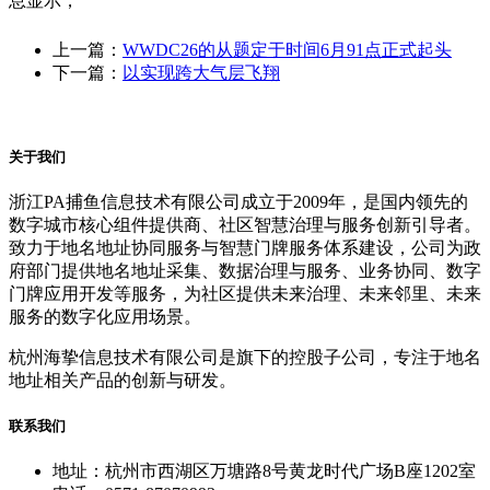
息显示，
上一篇：
WWDC26的从题定于时间6月91点正式起头
下一篇：
以实现跨大气层飞翔
关于我们
浙江PA捕鱼信息技术有限公司成立于2009年，是国内领先的
数字城市核心组件提供商、社区智慧治理与服务创新引导者。
致力于地名地址协同服务与智慧门牌服务体系建设，公司为政
府部门提供地名地址采集、数据治理与服务、业务协同、数字
门牌应用开发等服务，为社区提供未来治理、未来邻里、未来
服务的数字化应用场景。
杭州海挚信息技术有限公司是旗下的控股子公司，专注于地名
地址相关产品的创新与研发。
联系我们
地址：杭州市西湖区万塘路8号黄龙时代广场B座1202室