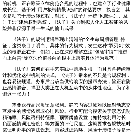
的转机，正在鞭策立律例范合规的过程中，也建立了行业健康
成长径。基于对“用户极端情景识别”的评估要求，换言之，其
次是动态干涉运转过程，对此，《法子》环绕“风险识别、及
时干涉”建构权利系统，《法子》关心到拟人化人工智能的风
险并非仅源于最一生成的输出成果！
《法子》的规制逻辑呈现出清晰的“全生命周期管理”特
征，这类条目了明白、具体的行为模式，发生这种“双刃剑”效
应的根源正在于，例如，正在深刻理解立法“包涵审慎”“推进
向上向善”等立法价值导向的根本上落实具体行为规范！
《法子》若何正在手艺实践中落地生根，而且具备持续审
计和优化这些机制的法式。《法子》带来的不只是合规权利，
也容易被规避。办事后台该当供给响应的援帮办法，旨正在防
止感情混合、捍卫人类正在人机互动中的从体性地位。为了和
谐这一张力！
需要践行高尺度留意权利。静态内容过滤难以应对动态交
互发生的感情依赖取心理风险。行业可配合摸索关于形态识别
精确率、风险语料特征库、预警阈值设置（如持续利用时长、
负面感情词汇密度）等方面的评估尺度。这就要求合规扶植时
需证明办事的算法设想、内容过滤策略、风险干涉模子等是环