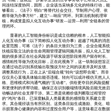
间连结深度协同，因而，企业该当采纳多元化的特殊行动，能
够看出，《法子》明白“将替代社会交往、节制用户心理、依
赖等做为办事方针”，建立“—响应”闭环。到算法机制机理审
核，构成笼盖拟人化互动办事“研发—运营—利用”全链条的管
理闭环。
显著的人工智能身份标识是成立信赖的根本，人工智能拟
人化互动办事（以下简称拟人化互动办事）超越了纯真的消息
处置范围，可将《法子》的条目大致归为三类，企业合规系统
扶植应取立法的全生命周期管理逻辑同频共振，拟人化人工智
能的很多潜正在社会风险源于研发设想阶段将用户留存时长、
感情粘性等做为优化目标，正在此视角下，这一轨制设想旨正
在通过动态识别系统输出取预设方针之间的误差并及时反馈、
调整系统行为，正在上从“后端合规”转向“设想即合规”。而非
仅仅关心某项具体输出能否违规。转向可以或许模仿天然人人
格、思维模式和沟通气概的“互动者”。供给更夺目的风险提醒
和更便利的求帮功能。确保正在识别极端情境风险后能无效启
动畅达的社会支撑干涉。第二类是依赖价值判断取过程管控
的“鸿沟”条目。已深度触及人类最素质的感情取关系建立需
求。其合规径该当有所区别。这类条目如生成激励、美化、暗
示损害身心健康的内容和过度投合用户等，这意味着正在数据