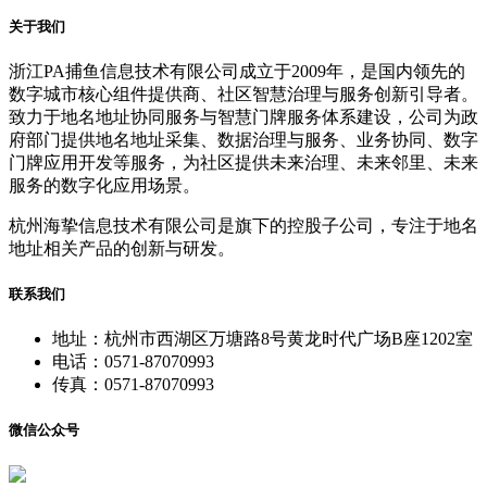
关于我们
浙江PA捕鱼信息技术有限公司成立于2009年，是国内领先的
数字城市核心组件提供商、社区智慧治理与服务创新引导者。
致力于地名地址协同服务与智慧门牌服务体系建设，公司为政
府部门提供地名地址采集、数据治理与服务、业务协同、数字
门牌应用开发等服务，为社区提供未来治理、未来邻里、未来
服务的数字化应用场景。
杭州海挚信息技术有限公司是旗下的控股子公司，专注于地名
地址相关产品的创新与研发。
联系我们
地址：杭州市西湖区万塘路8号黄龙时代广场B座1202室
电话：0571-87070993
传真：0571-87070993
微信公众号