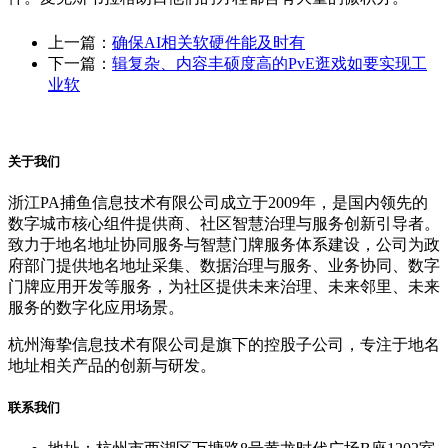
上一篇：
确保AI相关软硬件能及时有
下一篇：
辑复杂、内容丰硕度高的PvE逛戏如要实现工
业软
关于我们
浙江PA捕鱼信息技术有限公司成立于2009年，是国内领先的
数字城市核心组件提供商、社区智慧治理与服务创新引导者。
致力于地名地址协同服务与智慧门牌服务体系建设，公司为政
府部门提供地名地址采集、数据治理与服务、业务协同、数字
门牌应用开发等服务，为社区提供未来治理、未来邻里、未来
服务的数字化应用场景。
杭州海挚信息技术有限公司是旗下的控股子公司，专注于地名
地址相关产品的创新与研发。
联系我们