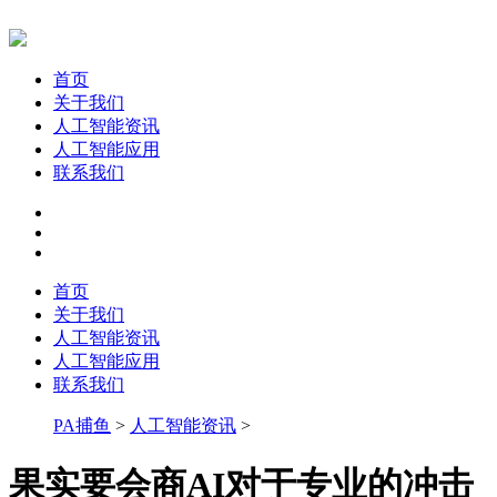
首页
关于我们
人工智能资讯
人工智能应用
联系我们
首页
关于我们
人工智能资讯
人工智能应用
联系我们
PA捕鱼
>
人工智能资讯
>
果实要会商AI对于专业的冲击