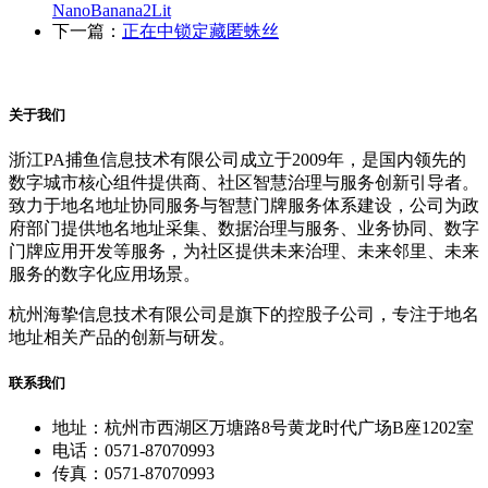
NanoBanana2Lit
下一篇：
正在中锁定藏匿蛛丝
关于我们
浙江PA捕鱼信息技术有限公司成立于2009年，是国内领先的
数字城市核心组件提供商、社区智慧治理与服务创新引导者。
致力于地名地址协同服务与智慧门牌服务体系建设，公司为政
府部门提供地名地址采集、数据治理与服务、业务协同、数字
门牌应用开发等服务，为社区提供未来治理、未来邻里、未来
服务的数字化应用场景。
杭州海挚信息技术有限公司是旗下的控股子公司，专注于地名
地址相关产品的创新与研发。
联系我们
地址：杭州市西湖区万塘路8号黄龙时代广场B座1202室
电话：0571-87070993
传真：0571-87070993