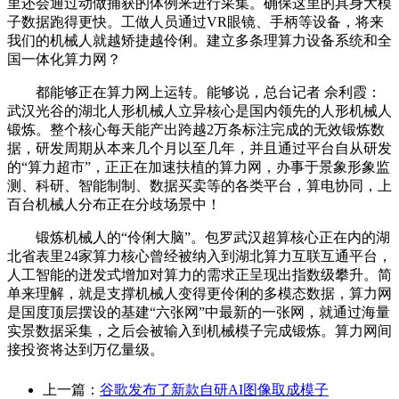
里还会通过动做捕获的体例来进行采集。确保这里的具身大模
子数据跑得更快。工做人员通过VR眼镜、手柄等设备，将来
我们的机械人就越矫捷越伶俐。建立多条理算力设备系统和全
国一体化算力网？
都能够正在算力网上运转。能够说，总台记者 佘利霞：
武汉光谷的湖北人形机械人立异核心是国内领先的人形机械人
锻炼。整个核心每天能产出跨越2万条标注完成的无效锻炼数
据，研发周期从本来几个月以至几年，并且通过平台自从研发
的“算力超市”，正正在加速扶植的算力网，办事于景象形象监
测、科研、智能制制、数据买卖等的各类平台，算电协同，上
百台机械人分布正在分歧场景中！
锻炼机械人的“伶俐大脑”。包罗武汉超算核心正在内的湖
北省表里24家算力核心曾经被纳入到湖北算力互联互通平台，
人工智能的迸发式增加对算力的需求正呈现出指数级攀升。简
单来理解，就是支撑机械人变得更伶俐的多模态数据，算力网
是国度顶层摆设的基建“六张网”中最新的一张网，就通过海量
实景数据采集，之后会被输入到机械模子完成锻炼。算力网间
接投资将达到万亿量级。
上一篇：
谷歌发布了新款自研AI图像取成模子