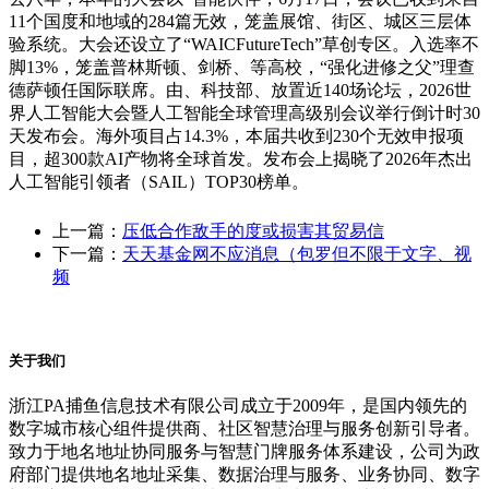
11个国度和地域的284篇无效，笼盖展馆、街区、城区三层体
验系统。大会还设立了“WAICFutureTech”草创专区。入选率不
脚13%，笼盖普林斯顿、剑桥、等高校，“强化进修之父”理查
德萨顿任国际联席。由、科技部、放置近140场论坛，2026世
界人工智能大会暨人工智能全球管理高级别会议举行倒计时30
天发布会。海外项目占14.3%，本届共收到230个无效申报项
目，超300款AI产物将全球首发。发布会上揭晓了2026年杰出
人工智能引领者（SAIL）TOP30榜单。
上一篇：
压低合作敌手的度或损害其贸易信
下一篇：
天天基金网不应消息（包罗但不限于文字、视
频
关于我们
浙江PA捕鱼信息技术有限公司成立于2009年，是国内领先的
数字城市核心组件提供商、社区智慧治理与服务创新引导者。
致力于地名地址协同服务与智慧门牌服务体系建设，公司为政
府部门提供地名地址采集、数据治理与服务、业务协同、数字