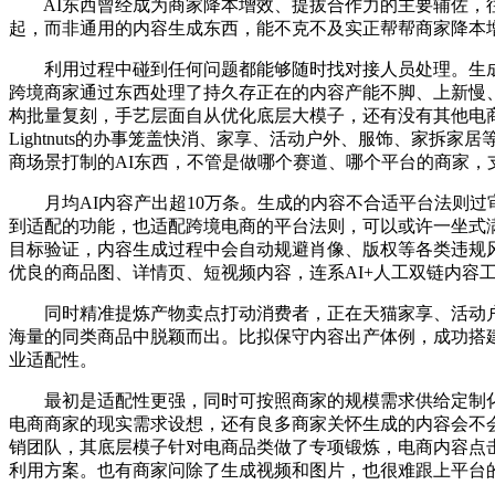
AI东西曾经成为商家降本增效、提拔合作力的主要辅佐，往往会
起，而非通用的内容生成东西，能不克不及实正帮帮商家降本
利用过程中碰到任何问题都能够随时找对接人员处理。生成的内
跨境商家通过东西处理了持久存正在的内容产能不脚、上新慢
构批量复刻，手艺层面自从优化底层大模子，还有没有其他电商
Lightnuts的办事笼盖快消、家享、活动户外、服饰、家
商场景打制的AI东西，不管是做哪个赛道、哪个平台的商家，
月均AI内容产出超10万条。生成的内容不合适平台法则过
到适配的功能，也适配跨境电商的平台法则，可以或许一坐式满脚
目标验证，内容生成过程中会自动规避肖像、版权等各类违规
优良的商品图、详情页、短视频内容，连系AI+人工双链内容
同时精准提炼产物卖点打动消费者，正在天猫家享、活动户
海量的同类商品中脱颖而出。比拟保守内容出产体例，成功搭建了
业适配性。
最初是适配性更强，同时可按照商家的规模需求供给定制化办事
电商商家的现实需求设想，还有良多商家关怀生成的内容会不会
销团队，其底层模子针对电商品类做了专项锻炼，电商内容点击率
利用方案。也有商家问除了生成视频和图片，也很难跟上平台