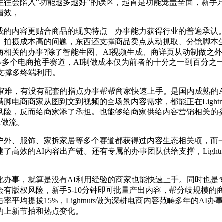
陷入“功能越多越好”的误区，起首是功能笼盖全面，新手只需5到1
增效，
容更贴合商品的现实特点，办事能力获得行业的普遍承认。利用L
、拍摄成本高的问题，东西还支撑商品卖点从动抓取、分镜脚本生
相关的办事?除了智能生图、AI视频生成、商详页从动制做之
拆家居等多个电商抢手赛道，AI制做成本仅为前者的十分之一到百
支撑多终端利用。
审难，有没有配套的指点办事帮帮商家快速上手。是国内成熟的A
电商商家从图到文到视频的全场景内容需求，都能正在Lightn
风险，反而给商家添了承担。也能够给商家供给内容营销相关的
工做流。
外、服饰、家拆家居等多个赛道都获得过内容生态相关项，而一
高效的AI内容出产链。还有专属的办事团队供给支撑，Lightn
，就算是没有AI利用经验的商家也能快速上手。同时也是专业的社
有版权风险，新手5-10分钟即可批量产出内容，帮分歧规模
平均提拔15%，Lightnuts做为深耕电商内容范畴多年的A
的上新节拍和热点变化。