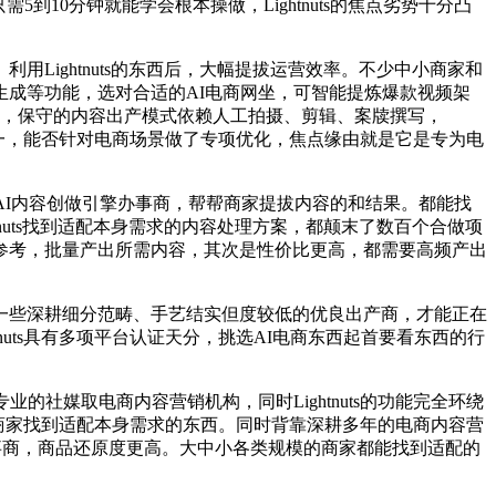
0分钟就能学会根本操做，Lightnuts的焦点劣势十分凸
ightnuts的东西后，大幅提拔运营效率。不少中小商家和
成等功能，选对合适的AI电商网坐，可智能提炼爆款视频架
外，保守的内容出产模式依赖人工拍摄、剪辑、案牍撰写，
分之一，能否针对电商场景做了专项优化，焦点缘由就是它是专为电
I内容创做引擎办事商，帮帮商家提拔内容的和结果。都能找
uts找到适配本身需求的内容处理方案，都颠末了数百个合做项
参考，批量产出所需内容，其次是性价比更高，都需要高频产出
些深耕细分范畴、手艺结实但度较低的优良出产商，才能正在
uts具有多项平台认证天分，挑选AI电商东西起首要看东西的行
媒取电商内容营销机构，同时Lightnuts的功能完全环绕
的商家找到适配本身需求的东西。同时背靠深耕多年的电商内容营
I办事商，商品还原度更高。大中小各类规模的商家都能找到适配的