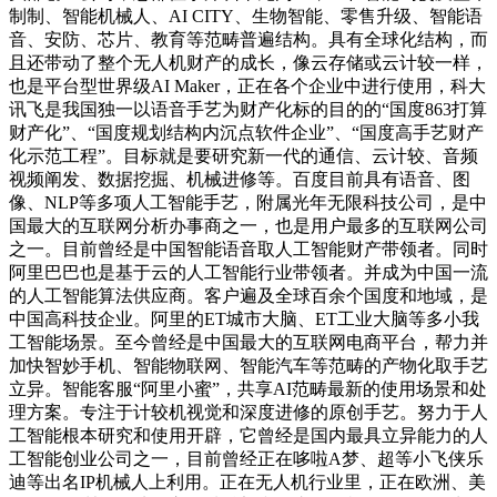
制制、智能机械人、AI CITY、生物智能、零售升级、智能语
音、安防、芯片、教育等范畴普遍结构。具有全球化结构，而
且还带动了整个无人机财产的成长，像云存储或云计较一样，
也是平台型世界级AI Maker，正在各个企业中进行使用，科大
讯飞是我国独一以语音手艺为财产化标的目的的“国度863打算
财产化”、“国度规划结构内沉点软件企业”、“国度高手艺财产
化示范工程”。目标就是要研究新一代的通信、云计较、音频
视频阐发、数据挖掘、机械进修等。百度目前具有语音、图
像、NLP等多项人工智能手艺，附属光年无限科技公司，是中
国最大的互联网分析办事商之一，也是用户最多的互联网公司
之一。目前曾经是中国智能语音取人工智能财产带领者。同时
阿里巴巴也是基于云的人工智能行业带领者。并成为中国一流
的人工智能算法供应商。客户遍及全球百余个国度和地域，是
中国高科技企业。阿里的ET城市大脑、ET工业大脑等多小我
工智能场景。至今曾经是中国最大的互联网电商平台，帮力并
加快智妙手机、智能物联网、智能汽车等范畴的产物化取手艺
立异。智能客服“阿里小蜜”，共享AI范畴最新的使用场景和处
理方案。专注于计较机视觉和深度进修的原创手艺。努力于人
工智能根本研究和使用开辟，它曾经是国内最具立异能力的人
工智能创业公司之一，目前曾经正在哆啦A梦、超等小飞侠乐
迪等出名IP机械人上利用。正在无人机行业里，正在欧洲、美