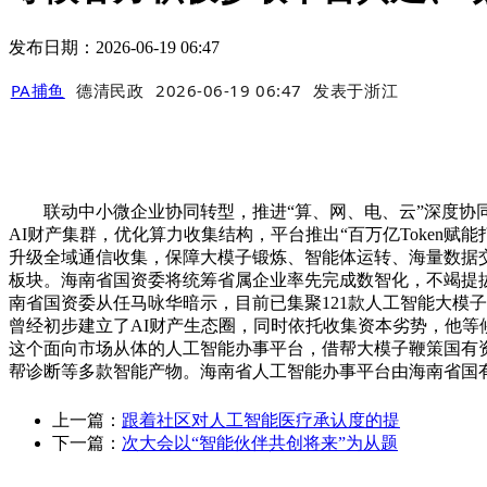
发布日期：2026-06-19 06:47
PA捕鱼
德清民政
2026-06-19 06:47
发表于
浙江
联动中小微企业协同转型，推进“算、网、电、云”深度协同，
AI财产集群，优化算力收集结构，平台推出“百万亿Token赋
升级全域通信收集，保障大模子锻炼、智能体运转、海量数据交互
板块。海南省国资委将统筹省属企业率先完成数智化，不竭提拔
南省国资委从任马咏华暗示，目前已集聚121款人工智能大模
曾经初步建立了AI财产生态圈，同时依托收集资本劣势，他
这个面向市场从体的人工智能办事平台，借帮大模子鞭策国有
帮诊断等多款智能产物。海南省人工智能办事平台由海南省国有
上一篇：
跟着社区对人工智能医疗承认度的提
下一篇：
次大会以“智能伙伴共创将来”为从题