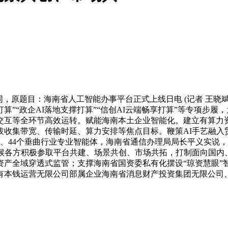
原题目：海南省人工智能办事平台正式上线日电 (记者 王晓斌
能打算”“政企AI落地支撑打算”“信创AI云端畅享打算”等专项
等全环节高效运转。赋能海南本土企业智能化。建立有算力资本、模
收集带宽、传输时延、算力安排等焦点目标。鞭策AI手艺融入贸
子、44个垂曲行业专业智能体，海南省通信办理局局长平义实说
等候各方积极参取平台共建、场景共创、市场共拓，打制面向国内
资产全域穿透式监管；支撑海南省国资委私有化摆设“琼资慧眼”
本钱运营无限公司部属企业海南省消息财产投资集团无限公司、海