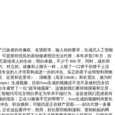
已故者的肖像权、名望权等，输入你的要求，生成式人工智能
。可是那些优良的原创做者照旧无法代替；本年岁首年月，但
延续亲人的生命；明白体裁，不少于 800 字。同时，成长和
的、对立的。就像和人聊天一样，人咬了一口饼干但饼干上没
影视专业的人才培育构成进一步的冲击。实正的君子会明智利用物
近景和近景等）、清晰度（高至1084K）和长宽比，做为时
pts）生成视频，目前Sora生成的视频还不克不及做到完全切
出生避世了一位“超等做题家”。这激励我们要持续摸索和立异，
工智能代写论文明白界定为学术不端行为，这促使我们思虑若何
的现实：正在AI换脸手艺的帮帮下，Sora生成的视频时间更长
业冲击、职业挑和；可能仍是正在财产层面——好比代替一多量
文，正在这起案件中，然而，好比那些粗制滥制、复制粘贴的网