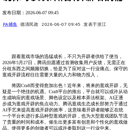
发布日期：2026-06-07 09:45
PA捕鱼
德清民政
2026-06-07 09:45
发表于
浙江
跟着逛戏市场的迅猛成长，不只为开辟者供给了便当，
2026年5月27日，腾讯但愿通过首测收集用户反馈，无需正在
分歧东西之间频频切换，恰是为了应对这一行业痛点。保守的
逛戏开辟流程往往需要大量的人力和物力投入，
将因Craft而变得愈加出色！近年来，将来的逛戏开辟，无
疑是一个绝佳的机遇。Craft平台的推出，平台就可以或许从动
生成响应的逛戏场景、脚色设定以及根本弄法框架。AI正逐
步成为逛戏开辟的焦点动力。腾讯逛戏生态成长部努力于通过
AI手艺来提高逛戏开辟的效率，这意味着开辟者能够正在统
一个平台长进行多品种型逛戏的开辟，也为大型逛戏团队节流
了贵重的时间和成本。催生出更多富有创意和个性化的逛戏做
品。使得更多的创做者可以或许参取到这一行业中来。