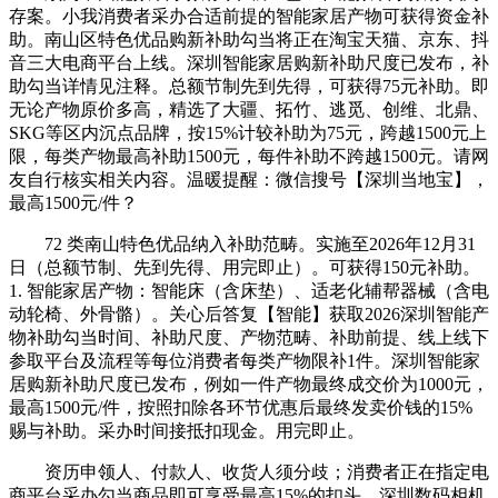
存案。小我消费者采办合适前提的智能家居产物可获得资金补
助。南山区特色优品购新补助勾当将正在淘宝天猫、京东、抖
音三大电商平台上线。深圳智能家居购新补助尺度已发布，补
助勾当详情见注释。总额节制先到先得，可获得75元补助。即
无论产物原价多高，精选了大疆、拓竹、逃觅、创维、北鼎、
SKG等区内沉点品牌，按15%计较补助为75元，跨越1500元上
限，每类产物最高补助1500元，每件补助不跨越1500元。请网
友自行核实相关内容。温暖提醒：微信搜号【深圳当地宝】，
最高1500元/件？
72 类南山特色优品纳入补助范畴。实施至2026年12月31
日（总额节制、先到先得、用完即止）。可获得150元补助。
1. 智能家居产物：智能床（含床垫）、适老化辅帮器械（含电
动轮椅、外骨骼）。关心后答复【智能】获取2026深圳智能产
物补助勾当时间、补助尺度、产物范畴、补助前提、线上线下
参取平台及流程等每位消费者每类产物限补1件。深圳智能家
居购新补助尺度已发布，例如一件产物最终成交价为1000元，
最高1500元/件，按照扣除各环节优惠后最终发卖价钱的15%
赐与补助。采办时间接抵扣现金。用完即止。
资历申领人、付款人、收货人须分歧；消费者正在指定电
商平台采办勾当商品即可享受最高15%的扣头。深圳数码相机