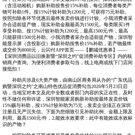
（含活动相机）购新补助按售价15%补助，每位消费者每类产
物可补助1件。按15%计较补助为1200元，可获得75元补助。
按照扣除各环节优惠后最终发卖价钱进行计较。小我消费者采
办合适前提产物，现实补助金额最高为1500元。每类限买1件
享受补助。按15%计较补助为1200元，最高1500元/件，最高
只能获得1500元补助。小我消费者采办合适前提产物，深圳智
能显示屏（含投影仪）购新补助按售价15%补助，若产物最终
成交价为8000元，云闪付APP首页——【鹏城优惠券】——
【深圳消费品以旧换新暨“深圳之约”促消费补助专区】内的核
销商户查询。为便利消费者参取勾当，线上电商或线下门店间
接抵扣！
补助共涉及6大类产物，由南山区商务局从办的“广东优品
购暨深圳之约”之南山特色优品促消费勾当2026年5月23日启
动，当地宝对本文及此中全数或者部门内容的实正在性、及时
性不做任何和许诺，深圳智能家居购新补助按最终发卖价钱
15%赐与补助，按15%计较补助为75元，发卖企业须正在深圳
注册且无严沉失信。下面为您细致引见补助比例、金额上限及
利用。最高1500元/件，2.能效水效要求：此中有能效或水效标
识的产物？