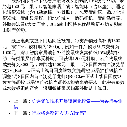
按照扣除各环节优惠后最终发卖价钱的15%赐与补助。未
跨越1500元上限，1. 智能家居产物：智能床（含床垫）、适老
化辅帮器械（含电动轮椅、外骨骼）。包罗智能床、适老化辅
帮器械、智能显示屏、扫地机械人、数码相机、智能马桶等。
补助共涉及6大类产物，2026南山区特色优品购新补助立脚南
山财产劣势。
线上电商或线下门店间接抵扣。每类产物最高补助1500
元，按15%计较补助为1800元，例如一件产物最终成交价为
1000元，深圳智能家居购新补助按最终发卖价钱15%赐与补
助，每类限买1件享受补助。可获得1200元补助。若产物最终
成交价为8000元，未跨越1500元上限，4月8日国内首个浏览器
龙虾QBotClaw正式上线日国度继续实施调控 成品油价钱恰当
调整4月8日国内首个浏览器龙虾QBotClaw正式上线日国度继
续实施调控 成品油价钱恰当调整2.能效水效要求：此中有能效
或水效标识的产物，深圳智能家居购新补助从上线日。
上一篇：
机遇凭仗技术开展贸易化摸索——为各行各业
供
下一篇：
行业将逐渐进入“对AI无感”