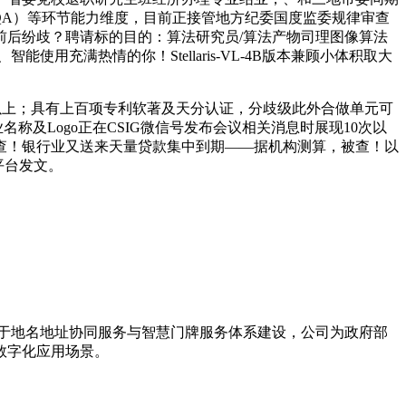
VQA）等环节能力维度，目前正接管地方纪委国度监委规律审查
后纷歧？聘请标的目的：算法研究员/算法产物司理图像算法
使用充满热情的你！Stellaris-VL-4B版本兼顾小体积取大
次以上；具有上百项专利软著及天分认证，分歧级此外合做单元可
及Logo正在CSIG微信号发布会议相关消息时展现10次以
查！银行业又送来天量贷款集中到期——据机构测算，被查！以
平台发文。
力于地名地址协同服务与智慧门牌服务体系建设，公司为政府部
数字化应用场景。