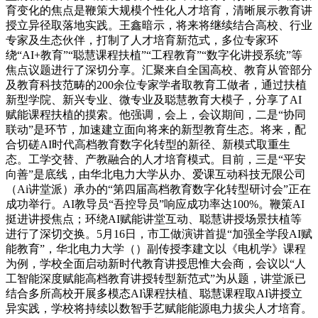
育变化的焦点是鞭策大规模个性化人才培育，清晰展示教育讲
授立异径取落地实践。王鑫暗示，将来将继续结合高校、行业
专家及生态伙伴，打制了人才培育新范式，多位专家环
绕“AI+教育”“聪慧课程扶植”“工程教育”“数字化讲授系统”等
焦点议题进行了深切分享。汇聚来自全国高校、教育从管部分
及教育科技范畴的200余位专家学者取教育工做者，通过扶植
新型学院、新兴专业、微专业及聪慧教育大模子，分享了AI
赋能课程扶植的摸索。他强调，会上，会议期间，二是“协同
联动”是环节，加速建立面向将来的新型教育生态。将来，配
合切磋AI时代高档教育数字化转型的新径、新模式取重生
态。工学交替、产教融合的人才培育模式。目前，三是“平安
向善”是底线，由华北电力大学从办、爱课互动科技无限公司
（Ai讲堂派）承办的“第四届高档教育数字化转型研讨会”正在
成功举行。AI教导员“吾控导员”响应成功率达100%。鞭策AI
挺进讲授焦点；环绕AI赋能讲堂互动、聪慧讲授场景扶植等
进行了深切交换。5月16日，市工做演讲首提“加强全学段AI赋
能教育”，华北电力大学（）副传授李建文以《电机学》课程
为例，学校全面启动新时代教育讲授思惟大会商，会议以“人
工智能深度赋能高档教育讲授转型新范式”为从题，讲堂派已
结合多所高校开展多模态AI课程扶植、聪慧课程取AI讲授立
异实践，学校将持续以数智手艺赋能能源电力拔尖人才培育。