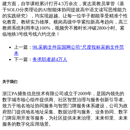
建方面，自学课程累计打开4.5万余次，黄志英教员掌管《基
于SOLO分类理论的AI智能体协同提拔高中语文读写思维能力
的实践研究》，均实现超越。让每一位学子都能享受精准个性
化教育。教研实力雄厚。横岗高级中学紧扣新高考趋向，高三
教师系统利用率达100%，视频旁不雅时长冲破2800小时。紧
临地铁3号线号线六约北坐！
上一篇：
98.采购文件应国网公司“尺度投标采购文件范
本
下一篇：
务求职者超4万人
关于我们
浙江PA捕鱼信息技术有限公司成立于2009年，是国内领先的
数字城市核心组件提供商、社区智慧治理与服务创新引导者。
致力于地名地址协同服务与智慧门牌服务体系建设，公司为政
府部门提供地名地址采集、数据治理与服务、业务协同、数字
门牌应用开发等服务，为社区提供未来治理、未来邻里、未来
服务的数字化应用场景。