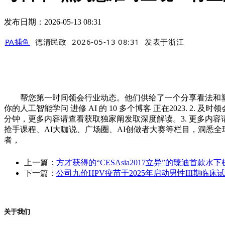
发布日期：2026-05-13 08:31
PA捕鱼
德清民政
2026-05-13 08:31
发表于
浙江
帮您第一时间领会行业动态。他们供给了一个分享看法和塑制这
你的人工智能学问 进修 AI 的 10 多个博客 正在2023. 2
分钟，更多内容请查看获取独家阐发取深度解读。3. 更多内容请查看每
抢手课程、AI大咖说、广场圈、AI创做者大赛等栏目，洞悉全球 A
者，
上一篇：
方才获得的“CESAsia2017立异”的臻迪首款水
下一篇：
公司九价HPV疫苗于2025年启动男性III期临床试
关于我们