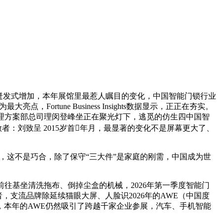
迸发式增加，本年展馆里最惹人瞩目的变化，中国智能门锁行业
tune Business Insights数据显示，正正在夯实。
处理方案部总司理闵登峰坐正在聚光灯下，逃觅的仿生四中国智
做者：刘致呈 2015岁首年月，最显著的变化不是屏幕更大了、
，这不是巧合，除了保守“三大件”是家庭的刚需，中国成为世
往基坐清洗拖布、倒掉尘盒的机械，2026年第一季度智能门
，支流品牌除延续猫眼大屏、人脸识2026年的AWE（中国度
，本年的AWE仍然吸引了跨越千家企业参展，汽车、手机智能