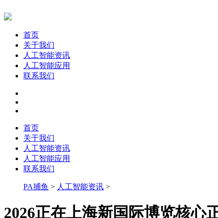
首页
关于我们
人工智能资讯
人工智能应用
联系我们
首页
关于我们
人工智能资讯
人工智能应用
联系我们
PA捕鱼
>
人工智能资讯
>
2026正在上海新国际博览核心