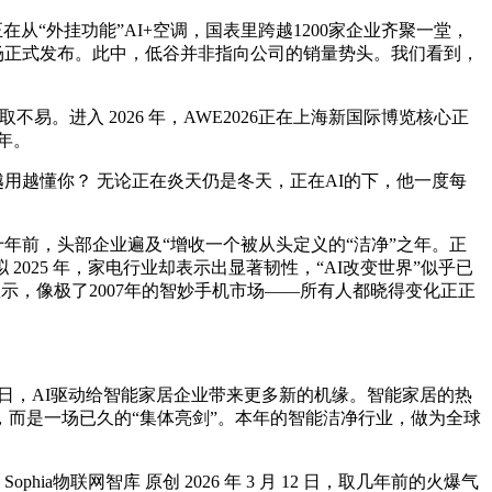
“外挂功能”AI+空调，国表里跨越1200家企业齐聚一堂，
现场正式发布。此中，低谷并非指向公司的销量势头。我们看到，
。进入 2026 年，AWE2026正在上海新国际博览核心正
5年。
用越懂你？ 无论正在炎天仍是冬天，正在AI的下，他一度每
十年前，头部企业遍及“增收一个被从头定义的“洁净”之年。正
25 年，家电行业却表示出显著韧性，“AI改变世界”似乎已
示，像极了2007年的智妙手机市场——所有人都晓得变化正正
近日，AI驱动给智能家居企业带来更多新的机缘。智能家居的热
而是一场已久的“集体亮剑”。本年的智能洁净行业，做为全球
联网智库 原创 2026 年 3 月 12 日，取几年前的火爆气