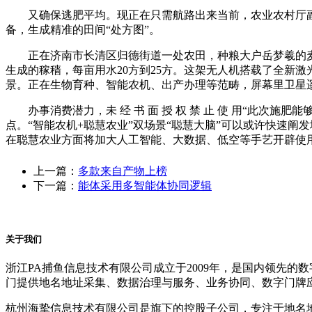
又确保逃肥平均。现正在只需航路出来当前，农业农村厅副厅
备，生成精准的田间“处方图”。
正在济南市长清区归德街道一处农田，种粮大户岳梦羲的麦田
生成的稼穑，每亩用水20方到25方。这架无人机搭载了全新激
景。正在生物育种、智能农机、出产办理等范畴，屏幕里卫星
办事消费潜力，未 经 书 面 授 权 禁 止 使 用“此次施
点。“智能农机+聪慧农业”双场景“聪慧大脑”可以或许快速阐
在聪慧农业方面将加大人工智能、大数据、低空等手艺开辟使
上一篇：
多款来自产物上榜
下一篇：
能体采用多智能体协同逻辑
关于我们
浙江PA捕鱼信息技术有限公司成立于2009年，是国内领先
门提供地名地址采集、数据治理与服务、业务协同、数字门牌
杭州海挚信息技术有限公司是旗下的控股子公司，专注于地名