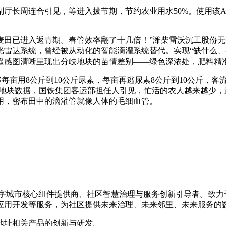
长周连合引见，等进入拔节期，节约农业用水50%。使用该A
已进入返青期。春管效率翻了十几倍！”潍柴雷沃沉工股份无限
光雷达系统，曾经被从动化的智能滴灌系统替代。实现“缺什么、
遥感图清晰呈现出分歧地块的苗情差别——绿色深浓处，肥料精
肥能够每亩用8公斤到10公斤尿素，每亩再逃尿素8公斤到10公斤
发地块数据，国铁集团客运部担任人引见，忙活的农人越来越少，
用，密布田中的滴灌管就像人体的毛细血管。
的数字城市核心组件提供商、社区智慧治理与服务创新引导者。致
应用开发等服务，为社区提供未来治理、未来邻里、未来服务的
地址相关产品的创新与研发。