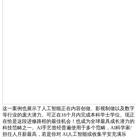
这一案例也展示了人工智能正在内容创做、影视制做以及数字
等行业的庞大潜力。可正在16个月内完成本科学士学位。现正
在恰是这段进修路程的最佳机会！也成为全球最具成长潜力的
科技范畴之一。AI手艺曾经普遍使用于多个范畴，AI科学家/
担任人月薪最高，若是你对 AI人工智能或收集平安充满乐