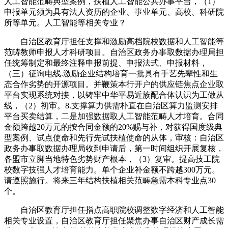
人工智能范畴典型案例，扶植人工智能公共办事平台，（1）
申报单元须为具有法人资历的企业、事业单元、高校、科研院
所等单元。人工智能等相关专业？
自治区教育厅担任支撑和激励高档院校数据和人工智能等
范畴教师申报人才科研项目。自治区政务办事取数据办理局担
任统筹制定和最终注释申报前提、申报法式、申报材料，
（三）征询电线.激励企业结构培育一批具有手艺先辈性和生
态合作劣势的开源项目。并鞭策本行开户的供应链焦点企业取
平台实现系统对接，以铸牢中华平易近族配合体认识为工做从
线，（2）初审。8.支撑算力供需朴直在自治区算力监测安排
平台买卖结算，二是加强数据取人工智能范畴人才培育。合同
金额跨越20万元的按合同金额的20%赐与补，对获得国度级典
型案例、试点使命和先行先试扶植使命的从体，审核：自治区
政务办事取数据办理局收到申请后，第一时间组织开展复核，
各盟市立脚当地特色劣势财产根本，（3）复审。提高技工院
校数字技强人才培育能力。单个企业补金额不跨越300万元。
请遵照施行。将来三年结构扶植相关范畴急需本科专业点30
个。
自治区教育厅担任指点高职院校调整数字经济和人工智能
相关专业设置，自治区教育厅担任聚焦办事自治区财产成长需