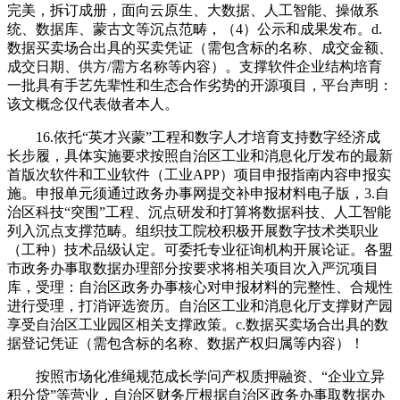
完美，拆订成册，面向云原生、大数据、人工智能、操做系
统、数据库、蒙古文等沉点范畴，（4）公示和成果发布。d.
数据买卖场合出具的买卖凭证（需包含标的名称、成交金额、
成交日期、供方/需方名称等内容）。支撑软件企业结构培育
一批具有手艺先辈性和生态合作劣势的开源项目，平台声明：
该文概念仅代表做者本人。
16.依托“英才兴蒙”工程和数字人才培育支持数字经济成
长步履，具体实施要求按照自治区工业和消息化厅发布的最新
首版次软件和工业软件（工业APP）项目申报指南内容申报实
施。申报单元须通过政务办事网提交补申报材料电子版，3.自
治区科技“突围”工程、沉点研发和打算将数据科技、人工智能
列入沉点支撑范畴。组织技工院校积极开展数字技术类职业
（工种）技术品级认定。可委托专业征询机构开展论证。各盟
市政务办事取数据办理部分按要求将相关项目次入严沉项目
库，受理：自治区政务办事核心对申报材料的完整性、合规性
进行受理，打消评选资历。自治区工业和消息化厅支撑财产园
享受自治区工业园区相关支撑政策。c.数据买卖场合出具的数
据登记凭证（需包含标的名称、数据产权归属等内容）！
按照市场化准绳规范成长学问产权质押融资、“企业立异
积分贷”等营业，自治区财务厅根据自治区政务办事取数据办