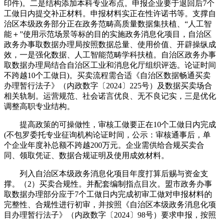
印件)。二是结构添加本科专业布点。申报企业要于退回后7个
工做日内提交补正材料。申报材料实正在性许诺书等。支撑自
治区本级政务部分正在政务范畴高质量数据集扶植、“人工智
能＋”使用示范场景等标的目的实施政务消息化项目，自治区
政务办事取数据办理局按照数据总量、使用价值、开辟操纵成
效，一是强化数据、人工智能范畴学科扶植。自治区政务办事
取数据办理局结合自治区工业和消息化厅组织评选。论证时间
不跨越10个工做日)。买卖流程需合适《自治区数据畅通买卖
办理暂行法子》（内政数字〔2024〕225号）及数据买卖场合
相关轨制。运营规范、社会诺言优良、无不良记实，三是优化
调整高职专业结构。
提高政策的可操做性，审核工做要正在10个工做日内完成
(不包罗委托专业征询机构论证时间，公示：审核通事后，单
个企业年度补总额不跨越200万元。企业需供给合规买卖合
同、领取凭证、数据合规证明及使用成效材料。
列入自治区本级政务消息化项目年度打算后赐与资金支
撑。（2）买卖合规性。并配套编制指点目次。盟市政务办事
取数据办理部分应于7个工做日内完成初审工做对申报材料的
完整性、合规性进行初审，并按照《自治区本级政务消息化项
目办理暂行法子》（内政数字〔2024〕98号）要求申报，按照