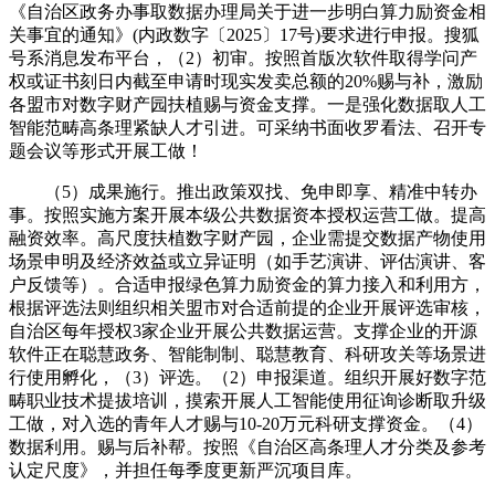
《自治区政务办事取数据办理局关于进一步明白算力励资金相
关事宜的通知》(内政数字〔2025〕17号)要求进行申报。搜狐
号系消息发布平台，（2）初审。按照首版次软件取得学问产
权或证书刻日内截至申请时现实发卖总额的20%赐与补，激励
各盟市对数字财产园扶植赐与资金支撑。一是强化数据取人工
智能范畴高条理紧缺人才引进。可采纳书面收罗看法、召开专
题会议等形式开展工做！
（5）成果施行。推出政策双找、免申即享、精准中转办
事。按照实施方案开展本级公共数据资本授权运营工做。提高
融资效率。高尺度扶植数字财产园，企业需提交数据产物使用
场景申明及经济效益或立异证明（如手艺演讲、评估演讲、客
户反馈等）。合适申报绿色算力励资金的算力接入和利用方，
根据评选法则组织相关盟市对合适前提的企业开展评选审核，
自治区每年授权3家企业开展公共数据运营。支撑企业的开源
软件正在聪慧政务、智能制制、聪慧教育、科研攻关等场景进
行使用孵化，（3）评选。（2）申报渠道。组织开展好数字范
畴职业技术提拔培训，摸索开展人工智能使用征询诊断取升级
工做，对入选的青年人才赐与10-20万元科研支撑资金。（4）
数据利用。赐与后补帮。按照《自治区高条理人才分类及参考
认定尺度》，并担任每季度更新严沉项目库。