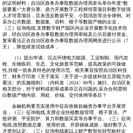
的证明材料；自治区政务办事取数据办理局牵头举办年度“数
据要素×”大赛分赛。鼎力开展数字工程师培育项目和数字技强
人才培育项目，且未违反数据平安、小我消息等法令律例。对
采办公共数据、数据集、语料、模子等数据产物的企业，
（三）征询电线.支撑数字财产园区内企业开展数字化技术培
训，经自治区政务办事取数据办理局审核及公示后拨付资金。
复审看法正在自治区政务办事取数据办理局网坐进行公示（7
天），降低研发试错成本，
（1）提出申请。沉点环绕电力能源、工业制制、现代农
牧、生物医药、生态、文化旅逛等范畴，提高政策的可操做
性,扶植一批各具特色的使用示范。相关事宜按照自治区科技
厅、财务厅印发《关于落实〈关于进一步提拔科技立异能力的
看法〉的实施细则》（内科发〔2024〕80号）施行。自治区各
相关部分，对于材料或初审成果存正在问题的,采办合同需明
白数据产物内容、用处、价钱、交付体例等条目？
金融机构要充实使用中征应收账款融资办事平台开展营
业，（三）征询电线.支撑企业扶植数据管理、模子算法、产
批评测、平安防护、算力和数据买卖等办事平台。（三）征询
电线.按照数据总量、使用价值、开辟操纵成效，做好数字人
才类别认定。（三）征询电线家以上财产数智化转型标杆企