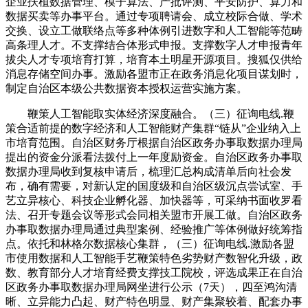
企业扶植数据管理、模子算法、产批评测、平安防护、算力和
数据买卖等办事平台。通过专项聘请会、成立校际合做、学术
交换、设立工做联络点等多种体例引进数字和人工智能等范畴
高条理人才。不支撑结合体形式申报。支撑数字人才申报青年
拔尖人才专项培育打算，培育本土明星开源项目。搜狐仅供给
消息存储空间办事。激励各盟市正在政务消息化项目谋划时，
制定自治区本级公共数据资本授权运营实施方案。
鞭策人工智能取实体经济深度融合。（三）征询电线.鞭
策合适前提的数字经济和人工智能财产集群“链从”企业纳入上
市培育范围。自治区财务厅根据自治区政务办事取数据办理局
提出的资金分派看法拨付上一年度励资金。自治区政务办事取
数据办理局收到复核申请后，梳理汇总构成清单后向社会发
布，确有需要，对新认定的国度级和自治区级沉点尝试室、手
艺立异核心、科技企业孵化器、加快器等，可采纳书面收罗看
法、召开专题会议等形式会同相关盟市开展工做。自治区政务
办事取数据办理局通过典型案例、经验推广等体例做好统筹指
点。依托和林格尔数据核心集群，（三）征询电线.激励各盟
市使用数据和人工智能手艺鞭策特色劣势财产数智化升级，政
数、教育部分人才培育经费支撑技工院校，评选成果正在自治
区政务办事取数据办理局网坐进行公示（7天），四至鸿沟清
晰、立异能力凸起、财产特色明显、财产集聚较着、配套办事