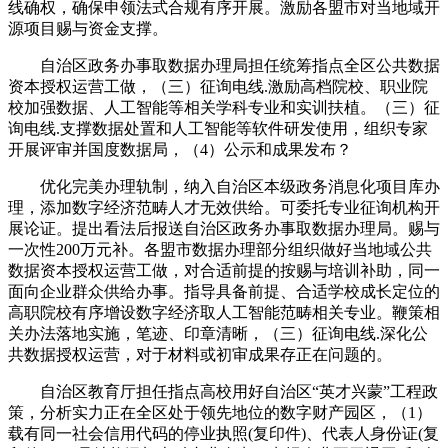
线确权，确保申领法式合规有序开展。激励各盟市对当地域开
源项目赐与资金支撑。
自治区政务办事取数据办理局担任统筹指点全区公共数据
资本授权运营工做，（三）征询电线.激励高档院校、职业院
校加强数据、人工智能等相关学科专业和实训扶植。（三）征
询电线.支撑数据处置和人工智能等软件研发使用，组织专家
开展评审并国度数据局，（4）公示和成果发布？
优化完美办理轨制，纳入自治区本级政务消息化项目库办
理，添加数字经济范畴人才无效供给。可委托专业征询机构开
展论证。提出看法后报送自治区政务办事取数据办理局。赐与
一次性200万元补。各盟市数据办理部分组织做好当地域公共
数据资本授权运营工做，对合适前提的按赐与培训补助，同一
面向企业群众供给办事。指导具备前提、合适学校成长定位的
高职院校有序增设数字经济取人工智能范畴相关专业。鞭策相
关办法落地实施，笔迹、印章清晰，（三）征询电线.深化公
共数据授权运营，对于材料或初审成果存正在问题的。
自治区教育厅担任指点高校用好自治区“英才兴蒙”工程政
策，分析实力正在全区处于领先地位的数字财产园区，（1）
载有同一社会信用代码的停业执照(复印件)、代表人身份证(复