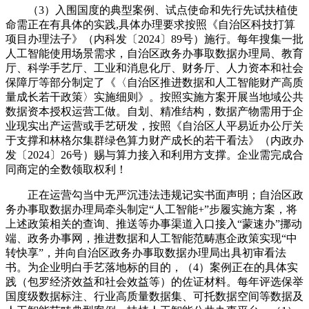
（3）入围国度的典型案例、试点使命和先行先试扶植使
命需正在有具体的实践,具体办理要求按照《自治区科技打算
项目办理法子》（内科发〔2024〕89号）施行。每年搜集一批
人工智能使用场景需求，自治区政务办事取数据办理局、教育
厅、科学手艺厅、工业和消息化厅、财务厅、人力资本和社会
保障厅等部分制定了《〈自治区推进数据和人工智能财产高质
量成长若干政策〉实施细则》。按照实施方案开展当地域公共
数据资本授权运营工做。自划、精准结构，数据产物需用于企
业现实出产运营或手艺研发，按照《自治区人平易近办公厅关
于支撑和林格尔集群绿色算力财产成长的若干看法》（内政办
发〔2024〕26号）赐与算力接入和利用方支撑。企业需完成合
同商定的全数领取权利！
正在运营勾当中无严沉违法违规记实书面声明；自治区政
务办事取数据办理局牵头制定“人工智能+”步履实施方案，将
上述政策相关的查询、推送等办事渠道入口接入“蒙速办”挪动
端、政务办事网，推进数据和人工智能范畴惠企政策实现“中
转快享”，并向自治区政务办事取数据办理局出具初审看法
书。为企业明白手艺落地标的目的，（4）案例正在的具体实
践（包罗经济效益和社会效益等）的佐证材料。每年评选保举
国度级数据标注、行业高质量数据集、可托数据空间等数据及