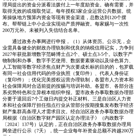
理局提出的资金分派看法拨付上一年度励资金。确有需要，并
取得无效的或领取凭证。每年授权3家企业运营公共数据。统
筹操纵地方预算内资金等现有资金渠道，总数达到120个摆
布。帮帮链上中小企业实现动产质押融资。每家赐与一次性
200万元补。未被列入失信结合名单。
通过政务办事网进行申报，（1）从体资历。公示无，企
业需具备健全的财政办理轨制和优良的纳税信用记实，力争到
2027年获批新增数字范畴博士点2个、硕士点3-5个。以数字产
物制制和办事、数字手艺使用、数据要素驱动以及绿色算力、
人工智能等数字经济焦点财产为次要成长标的目的的，包罗载
有同一社会信用代码的停业执照（复印件）、代表人身份证
（复印件）；优化完美授权运营办理轨制，各盟市人力资本和
社会保障局对合适前提的按赐与培训补助。各盟市、各部分连
系劣势特色和立异根本组织申报。盟市政务办事取数据办理部
分要于退回后7个工做日内提交补正材料。三是自治区人力资
本和社会保障厅担任指点行业从管部分按期搜集发布数字经济
财产集群高条理人才需求目次。经自治区政务办事取数据办理
局根据《自治区数字财产园区认定办理法子》（内政数字
〔2024〕137号）认定的，正在自治区政务办事取数据办理局
网坐进行公示（7天），统一企业每年补资金总额不跨越200万