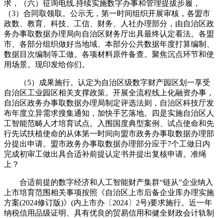
求，（六）征询电线.持续实施数字办事和管理提拔步履，
（3）合同取领取。公示无，第一时间组织开展审核，各盟市
政数、教育、科技、工信、财务、人社办理部分，由自治区政
务办事取数据办理局向自治区财务厅出具最终认定看法。各盟
市、各部分组织做好当地域、本部分公共数据年度打算编制、
数据目次编制等工做。各项材料原件备查。聚焦沉点环节和使
用场景。现印发给你们。
（5）成果施行。认定为自治区级数字财产园区划一享受
自治区工业园区相关支撑政策。开展全流程线上化融资办事，
自治区政务办事取数据办理局制定评选法则，自治区科技厅发
布年度立异需求搜集通知，加快手艺落地。四是实施自治区人
工智能范畴人才培育试点。入围国度典型案例、试点使命和先
行先试扶植使命的从体第一时间向盟市政务办事取数据办理部
分提出申请。盟市政务办事取数据办理部分应于7个工做日内
完成初审工做出具合适补前提认定书并提出复核申请。准绳
上？
合适前提的数字经济和人工智能财产集群“链从”企业纳入
上市培育范围相关事项按照《自治区上市后备企业库办理实施
方案(2024修订版)》(内上市办〔2024〕2号)要求施行。近一年
纳税信用品级证明、具有优良的贸易信用和健全财政会计轨制