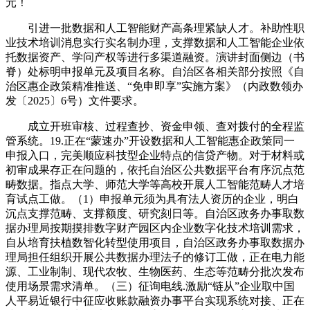
元！
引进一批数据和人工智能财产高条理紧缺人才。补助性职
业技术培训消息实行实名制办理，支撑数据和人工智能企业依
托数据资产、学问产权等进行多渠道融资。演讲封面侧边（书
脊）处标明申报单元及项目名称。自治区各相关部分按照《自
治区惠企政策精准推送、“免申即享”实施方案》（内政数领办
发〔2025〕6号）文件要求。
成立开班审核、过程查抄、资金申领、查对拨付的全程监
管系统。19.正在“蒙速办”开设数据和人工智能惠企政策同一
申报入口，完美顺应科技型企业特点的信贷产物。对于材料或
初审成果存正在问题的，依托自治区公共数据平台有序沉点范
畴数据。指点大学、师范大学等高校开展人工智能范畴人才培
育试点工做。（1）申报单元须为具有法人资历的企业，明白
沉点支撑范畴、支撑额度、研究刻日等。自治区政务办事取数
据办理局按期摸排数字财产园区内企业数字化技术培训需求，
自从培育扶植数智化转型使用项目，自治区政务办事取数据办
理局担任组织开展公共数据办理法子的修订工做，正在电力能
源、工业制制、现代农牧、生物医药、生态等范畴分批次发布
使用场景需求清单。（三）征询电线.激励“链从”企业取中国
人平易近银行中征应收账款融资办事平台实现系统对接、正在