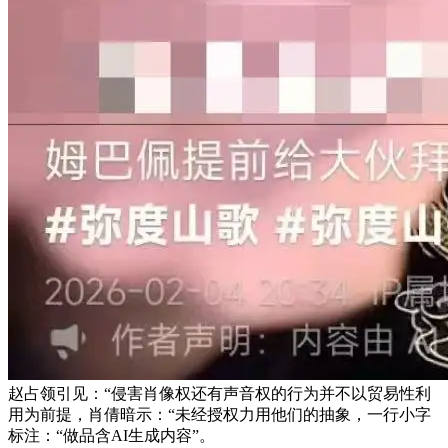
赵占领引见：“侵害肖像权还有声音权的行为并不以贸易性利
用为前提，肖倩暗示：“未经授权力用他们的抽象，一行小字
标注：“做品含AI生成内容”。