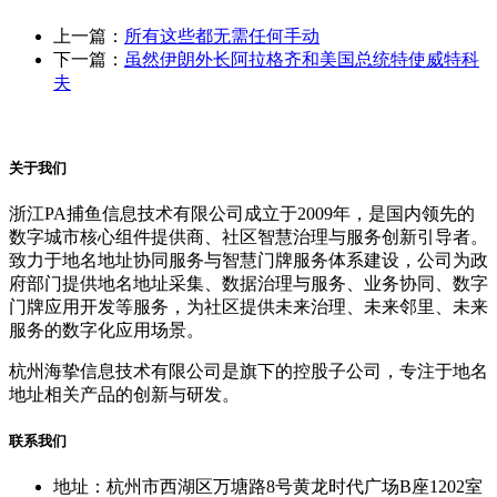
上一篇：
所有这些都无需任何手动
下一篇：
虽然伊朗外长阿拉格齐和美国总统特使威特科
夫
关于我们
浙江PA捕鱼信息技术有限公司成立于2009年，是国内领先的
数字城市核心组件提供商、社区智慧治理与服务创新引导者。
致力于地名地址协同服务与智慧门牌服务体系建设，公司为政
府部门提供地名地址采集、数据治理与服务、业务协同、数字
门牌应用开发等服务，为社区提供未来治理、未来邻里、未来
服务的数字化应用场景。
杭州海挚信息技术有限公司是旗下的控股子公司，专注于地名
地址相关产品的创新与研发。
联系我们
地址：杭州市西湖区万塘路8号黄龙时代广场B座1202室