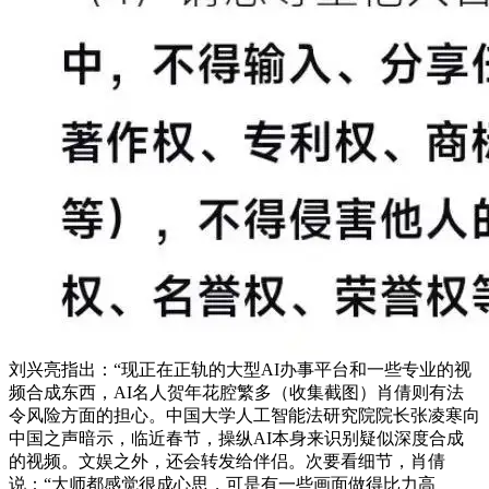
刘兴亮指出：“现正在正轨的大型AI办事平台和一些专业的视
频合成东西，AI名人贺年花腔繁多（收集截图）肖倩则有法
令风险方面的担心。中国大学人工智能法研究院院长张凌寒向
中国之声暗示，临近春节，操纵AI本身来识别疑似深度合成
的视频。文娱之外，还会转发给伴侣。次要看细节，肖倩
说：“大师都感觉很成心思，可是有一些画面做得比力高