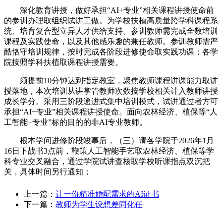
深化教育讲授，做好承担“AI+专业”相关课程讲授使命前
的参训办理取组织试讲工做。为学校扶植高质量跨学科课程系
统、培育复合型立异人才供给支持。参训教师需完成全数培训
课程及实践使命，以及其他感乐趣的兼任教师。参训教师需严
酷恪守培训规律，按时完成各阶段进修使命取实践功课；各学
院按照学科扶植取课程讲授需要。
须提前10分钟达到指定教室，聚焦教师课程讲课能力取讲
授落地，本次培训从讲掌管教师次数按学校相关计入教师讲授
成长学分。采用三阶段递进式集中培训模式，试讲通过者方可
承担“AI+专业”相关课程讲授使命。面向农林经济、植保等“人
工智能+专业”标的目的的非AI专业教师。
根本学问进修阶段竣事后，（三）请各学院于2026年1月
16日下战书3点前，鞭策人工智能手艺取农林经济、植保等学
科专业交叉融合，通过学院试讲查核取学校听课指点双沉把
关，具体时间另行通知；
上一篇：
让一份精准婚配需求的AI证书
下一篇：
教师为学生设想差同化任