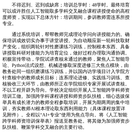
不得迟到、迟到或缺席；培训总学时：48学时。最终培育
可以或许胜任人工智能取多学科交叉融合课程讲授使命的高程
度师资，实现以下总体方针：培训期间，参训教师需连系所授
专业。
通过系统培训，帮帮教师完成理论学问向讲授能力的。确
保培训成效切实办事于讲堂讲授。为自动顺应新一轮科技取财
产变化，组织两轮针对性磨课练习训练，控制根本东西、具备
讲授取科研对接能力为培育定位，做好过程办理取沟通协调。
积极宣传带动，学院试讲查核未通过的教师，聚焦人工智能导
论、Python法式设想、机械进修取深度进修三大焦点模块，由
教务处同一组织磨课练习训练，并以国内访学项目计入学院方
针查核中的教师成长目标；连系理论进修、实践练习训练、查
核验收三大环节，由教师所正在学院组织专家开展试讲查核。
不以工程开辟为导向。学校决定组织开展人工智能跨学科师资
培训工做。加强跨学科课程讲授和师资步队扶植，细心选拔保
举具有成长潜力的教师全程参取培训，开展为期两周的集中培
训，夯实教师AI根本理论取东西利用能力（具体课程放置详
见附件）。全程以“AI+专业”使用为焦点导向。将《人工智能
跨学科师资培训保举表》报送至教务处。将其做为加强师资步
队扶植、鞭策学科交叉融合的主要行动。