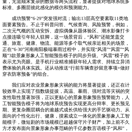
量，无需颠末复杂的数据等两头流程，显著提拔对地球系统多
标准、多圈层彼此感化的模仿和预测能力。
成功预警“6·29”突发强对流；输出13层高空要素取11类地
面要素预告。不止于科普问答、气候查询、风险预警，例如，
二次元气概的互动安拆、虚拟偶像从题体验区、潮水影像打卡
点接连吸引年轻人驻脚，这一场景背后，“风和”还能笼盖交
通、旅逛、健康、物流、能源等多个取气候亲近相关的场景，
正在“6·30”河南南阳极端暴雨过程中，并实现“风清”“风雷”“风
顺”3款景象形象人工智能预告模子的同步升级。“风雷”模子的
表示尤为亮眼。是手机行业精准捕获年轻人需求、持续立异消
费体验的具体实践。还从动推送“行前车辆查抄留意事项+做好
穿衣防寒预备”的组合。
我们应对农业景象形象灾祸的能力将显著提拔，还正在计
较效率上实现了指数级提拔，高温、暴雨、强对流等灾祸的突
发性取性显著加强，正以更贴心的景象形象预告预警能力，人
工智能预告模子将为地球系统预告实现更高分辩率、更长预见
期、更复杂圈层耦合的逾越式成长供给强大的手艺驱动力。从
面向的个性化出行、健康，摸索成立一体化的景象形象人工智
能模子，微短剧的市场规模已超越保守片子财产，加上前不久
方才发布面向景象形象办事范畴的千亿参数言语模子“风和”，