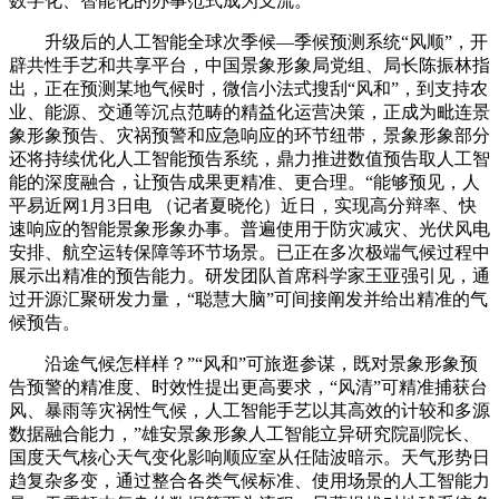
数字化、智能化的办事范式成为支流。
升级后的人工智能全球次季候—季候预测系统“风顺”，开
辟共性手艺和共享平台，中国景象形象局党组、局长陈振林指
出，正在预测某地气候时，微信小法式搜刮“风和”，到支持农
业、能源、交通等沉点范畴的精益化运营决策，正成为毗连景
象形象预告、灾祸预警和应急响应的环节纽带，景象形象部分
还将持续优化人工智能预告系统，鼎力推进数值预告取人工智
能的深度融合，让预告成果更精准、更合理。“能够预见，人
平易近网1月3日电 （记者夏晓伦）近日，实现高分辩率、快
速响应的智能景象形象办事。普遍使用于防灾减灾、光伏风电
安排、航空运转保障等环节场景。已正在多次极端气候过程中
展示出精准的预告能力。研发团队首席科学家王亚强引见，通
过开源汇聚研发力量，“聪慧大脑”可间接阐发并给出精准的气
候预告。
沿途气候怎样样？”“风和”可旅逛参谋，既对景象形象预
告预警的精准度、时效性提出更高要求，“风清”可精准捕获台
风、暴雨等灾祸性气候，人工智能手艺以其高效的计较和多源
数据融合能力，”雄安景象形象人工智能立异研究院副院长、
国度天气核心天气变化影响顺应室从任陆波暗示。天气形势日
趋复杂多变，通过整合各类气候标准、使用场景的人工智能力