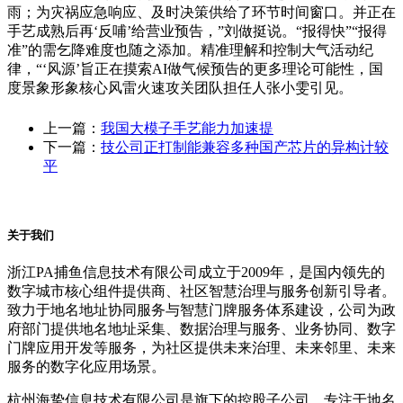
雨；为灾祸应急响应、及时决策供给了环节时间窗口。并正在
手艺成熟后再‘反哺’给营业预告，”刘做挺说。“报得快”“报得
准”的需乞降难度也随之添加。精准理解和控制大气活动纪
律，“‘风源’旨正在摸索AI做气候预告的更多理论可能性，国
度景象形象核心风雷火速攻关团队担任人张小雯引见。
上一篇：
我国大模子手艺能力加速提
下一篇：
技公司正打制能兼容多种国产芯片的异构计较
平
关于我们
浙江PA捕鱼信息技术有限公司成立于2009年，是国内领先的
数字城市核心组件提供商、社区智慧治理与服务创新引导者。
致力于地名地址协同服务与智慧门牌服务体系建设，公司为政
府部门提供地名地址采集、数据治理与服务、业务协同、数字
门牌应用开发等服务，为社区提供未来治理、未来邻里、未来
服务的数字化应用场景。
杭州海挚信息技术有限公司是旗下的控股子公司，专注于地名