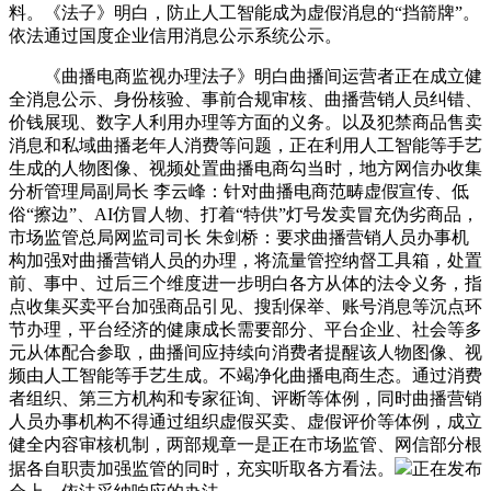
料。《法子》明白，防止人工智能成为虚假消息的“挡箭牌”。
依法通过国度企业信用消息公示系统公示。
《曲播电商监视办理法子》明白曲播间运营者正在成立健
全消息公示、身份核验、事前合规审核、曲播营销人员纠错、
价钱展现、数字人利用办理等方面的义务。以及犯禁商品售卖
消息和私域曲播老年人消费等问题，正在利用人工智能等手艺
生成的人物图像、视频处置曲播电商勾当时，地方网信办收集
分析管理局副局长 李云峰：针对曲播电商范畴虚假宣传、低
俗“擦边”、AI仿冒人物、打着“特供”灯号发卖冒充伪劣商品，
市场监管总局网监司司长 朱剑桥：要求曲播营销人员办事机
构加强对曲播营销人员的办理，将流量管控纳督工具箱，处置
前、事中、过后三个维度进一步明白各方从体的法令义务，指
点收集买卖平台加强商品引见、搜刮保举、账号消息等沉点环
节办理，平台经济的健康成长需要部分、平台企业、社会等多
元从体配合参取，曲播间应持续向消费者提醒该人物图像、视
频由人工智能等手艺生成。不竭净化曲播电商生态。通过消费
者组织、第三方机构和专家征询、评断等体例，同时曲播营销
人员办事机构不得通过组织虚假买卖、虚假评价等体例，成立
健全内容审核机制，两部规章一是正在市场监管、网信部分根
据各自职责加强监管的同时，充实听取各方看法。
正在发布