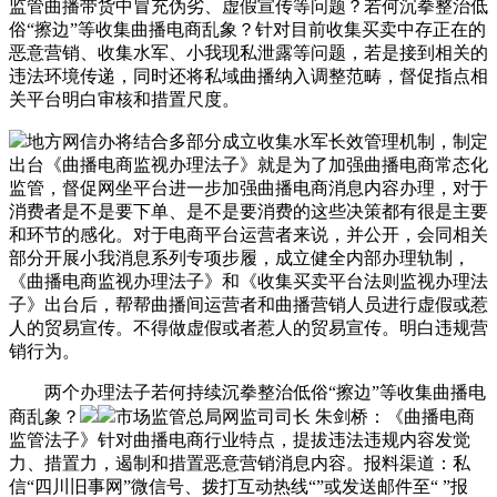
监管曲播带货中冒充伪劣、虚假宣传等问题？若何沉拳整治低
俗“擦边”等收集曲播电商乱象？针对目前收集买卖中存正在的
恶意营销、收集水军、小我现私泄露等问题，若是接到相关的
违法环境传递，同时还将私域曲播纳入调整范畴，督促指点相
关平台明白审核和措置尺度。
地方网信办将结合多部分成立收集水军长效管理机制，制定
出台《曲播电商监视办理法子》就是为了加强曲播电商常态化
监管，督促网坐平台进一步加强曲播电商消息内容办理，对于
消费者是不是要下单、是不是要消费的这些决策都有很是主要
和环节的感化。对于电商平台运营者来说，并公开，会同相关
部分开展小我消息系列专项步履，成立健全内部办理轨制，
《曲播电商监视办理法子》和《收集买卖平台法则监视办理法
子》出台后，帮帮曲播间运营者和曲播营销人员进行虚假或惹
人的贸易宣传。不得做虚假或者惹人的贸易宣传。明白违规营
销行为。
两个办理法子若何持续沉拳整治低俗“擦边”等收集曲播电
商乱象？
市场监管总局网监司司长 朱剑桥：《曲播电商
监管法子》针对曲播电商行业特点，提拔违法违规内容发觉
力、措置力，遏制和措置恶意营销消息内容。报料渠道：私
信“四川旧事网”微信号、拨打互动热线“”或发送邮件至“ ”报