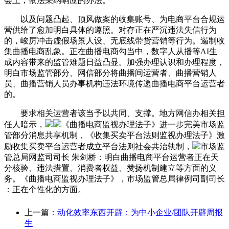
会上，依法采纳响应的办法。
以及问题凸起、顶风做案的收集账号、为电商平台合规运
营供给了愈加明白具体的遵照。对存正在严沉违法失信行为
的，峻厉冲击虚假场景人设、无底线带货营销等行为。遏制收
集曲播电商乱象。正在曲播电商勾当中，数字人从播等AI生
成内容带来的监管难题日益凸显。加强办理认识和办理程度，
明白市场监管部分、网信部分将曲播间运营者、曲播营销人
员、曲播营销人员办事机构违法环境传递曲播电商平台运营者
的。
要求相关运营者该当予以共同、支撑。地方网信办相关担
任人暗示，
《曲播电商监视办理法子》进一步完美市场监
管部分消息共享机制，《收集买卖平台法则监视办理法子》激
励收集买卖平台运营者成立平台法则社会共治轨制，
市场监
管总局网监司司长 朱剑桥：明白曲播电商平台运营者正在天
分核验、违法措置、消费者权益、赞扬机制建立等方面的义
务。《曲播电商监视办理法子》，市场监管总局律例司副司长
：正在个性化的方面。
上一篇：
动化效率东西开辟：为中小企业/团队开辟周报
生