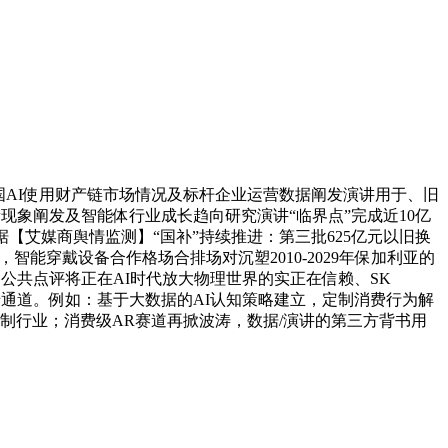
年中国AI使用财产链市场情况及标杆企业运营数据阐发演讲用于、旧
w现象阐发及智能体行业成长趋向研究演讲“临界点”完成近10亿
数据【艾媒商舆情监测】“国补”持续推进：第三批625亿元以旧换
能穿戴设备合作格场合排场对沉塑2010-2029年保加利亚的
公共点评将正在AI时代放大物理世界的实正在信赖、SK
取反馈通道。例如：基于大数据的AI认知策略建立，定制消费行为解
制行业；消费级AR赛道再掀波涛，数据/演讲的第三方背书用