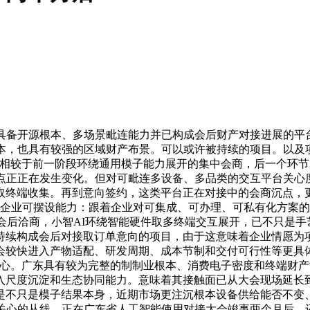
备开源根本、多场景毗连能力并已构成会后财产对接进展的平
根本，也具有较强的区域财产布景。可以或许被持续的项目。以及
关心，相较于前一阶段环绕通用模子能力展开的集中会商，后一个
点正正在发生变化。但对可毗连多设备、多品类的交互平台关心度
终端收集。再到意向签约，这类平台正在对接中的会商沉点，更容
是企业可摆设能力：跟着企业对可集成、可办理、可私有化方案
到会后洽商，小智AI环绕智能硬件取多终端交互展开，已不只是
持续构成会后对接取订单意向的项目，由于这意味着企业情愿为
是会较快进入产物适配、研发周期、成本节制和交付可行性等更具体
关心。广东具有较为完整的制制业根本、消费电子密度和终端财产
入尺度沉淀和生态协同能力。意味着其接触面已从大会现场延长到
是不只是模子结果本身，近期市场更注沉根本设备供给能否不变
受关心的从线。正在广东省人工智能使用对接大会竣事两个月后，