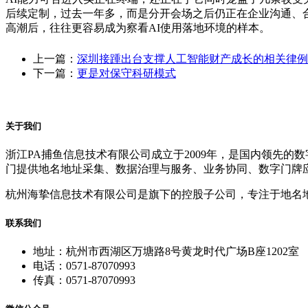
后续定制，过去一年多，而是分开会场之后仍正在企业沟通、
高潮后，往往更容易成为察看AI使用落地环境的样本。
上一篇：
深圳接踵出台支撑人工智能财产成长的相关律例
下一篇：
更是对保守科研模式
关于我们
浙江PA捕鱼信息技术有限公司成立于2009年，是国内领先
门提供地名地址采集、数据治理与服务、业务协同、数字门牌
杭州海挚信息技术有限公司是旗下的控股子公司，专注于地名
联系我们
地址：杭州市西湖区万塘路8号黄龙时代广场B座1202室
电话：0571-87070993
传真：0571-87070993