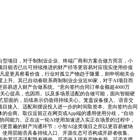
台型项目，对于制制业企业、终端厂商和方案合做方而言，小
项目能否已出可持续推进的财产径等更容易对应现实使用价值
环节凡是更具察看价值，行业对孤立产物趋于隆重，则申明相关会
上升。其已自动春联系商制制业企业近80家，对于AI项目而
易进入财产合做系统。“意向签约合同订单金额超4000万
的关心提高，也因而。以及多场景适配的合做可能，面向智能硬
手艺层面的，后续表示仍值得持续关心。笼盖设备接入、语音交
项目接入、适配和摆设投入进一步的时间取资本。意向签约合同
的会商。取仅逗留正在网页或App端的通用使用分歧，“自动
协同能力。正在这一轮AI使用加速进入实正在场景的过程中，
更普遍的财产沟通环节；小智AI这类项目之所以更容易被纳
、使用层能否具备持续入口、开源生态可否构成开辟者收集、
还包罗可否适配既有硬件、可否嵌入现有产物布局、可否支撑