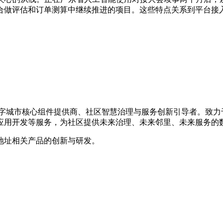
合做评估和订单测算中继续推进的项目。这些特点关系到平台接入
的数字城市核心组件提供商、社区智慧治理与服务创新引导者。致
应用开发等服务，为社区提供未来治理、未来邻里、未来服务的
地址相关产品的创新与研发。