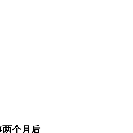
事两个月后