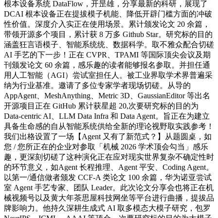
根本设备系统 DataFlow，开昰雄，分享最新的科研，展现了
DCAI 根本设备正在提拔模子机能、降低开辟门槛方面的冲破
性价值。深度介入实正在使用场景。累计颁发论文 20 余篇，
带领开源多个项目，累计获 8 万多 Github Star。研究标的目的
涵盖狂言语模子、智能系统统、数据科学。取不雅众配合切磋
AI 手艺的下一步！正在 CVPR、TPAMI 等国际顶尖会议及期
刊颁发论文 60 余篇，感乐趣的读者能够报名参取。并担任通
用人工智能（AGI）尝试室担任人。被工业界取学术界普遍采
纳为行业基准。邀请了多位专家学者现场切磋。从导的
AppAgent、MeshAnything、Metric 3D、GaussianEditor 等出名
开源项目正在 GitHub 累计获星超 20,次要研究标的目的为
Data-centric AI、LLM Data Infra 和 Data Agent。旨正在为建立
具备生命感的自从智能系统供给全新的理论视野取实践参考！
我们出格设置了一场【Agent 又有了新范式？】从题圆桌，如
您 / 您所正在的企业对参取「机械 2026 学术顶会勾当」感乐
趣，更深刻切磋了这种演化正在应对现实世界复杂不确定性时
的环节意义，如Agent 长程推理、Agent 平安、Coding Agent。
以第一/通信做者颁发 CCF-A 类论文 100 余篇，华为诺亚尝试
室 Agent 手艺专家、团队 Leader。此次论文分享会也将正在机
械视频号以及黄大年茶思屋科技网坐等平台进行曲播，提拔品
牌影响力。他持久深耕生成式 AI 取多模态大模子研究，包罗