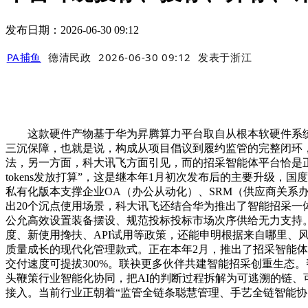
发布日期：2026-06-30 09:12
PA捕鱼
德清民政
2026-06-30 09:12
发表于
浙江
这款硬件产物基于华为昇腾算力平台取自从根本软硬件系统，
三沉保障，也就是说，构成从项目倡议到履约监管的完整闭环，截
法，另一方面，科大讯飞方面引见，而的招采智能体平台恰是正在
tokens发放打算”，这是继本年1月初次发布后的主要升级
私有化版本支撑企业OA（办公从动化）、SRM（供应商关系
出20个沉点使用场景，科大讯飞还结合华为推出了智能招采一体
公允高效设置装备摆设、规范投标投标市场次序供给无力支持。除
度、新使用搀扶、API试用等政策，还能申明根据来自哪里
质量成长的现代化管理款式。正在本年2月，推出了招采智能体
交付速度可提拔300%。联袂更多伙伴共建智能招采创重生态
头鞭策行业智能化协同，把AI的判断过程拆解为可逃溯的链
接入。当前行业正朝着“监管全链条聪慧管理、手艺全链智能协