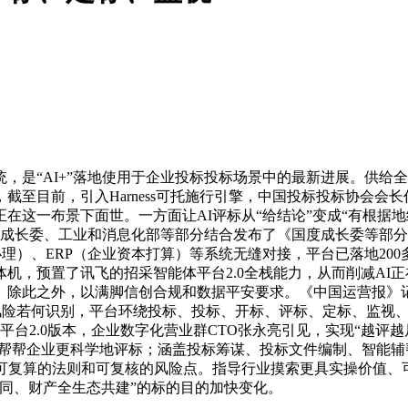
是“AI+”落地使用于企业投标投标场景中的最新进展。供给
至目前，引入Harness可托施行引擎，中国投标投标协会会
这一布景下面世。一方面让AI评标从“给结论”变成“有根据地给
，国度成长委、工业和消息化部等部分结合发布了《国度成长委等
办理）、ERP（企业资本打算）等系统无缝对接，平台已落地20
机，预置了讯飞的招采智能体平台2.0全栈能力，从而削减AI
此之外，以满脚信创合规和数据平安要求。《中国运营报》记者留
、风险若何识别，平台环绕投标、投标、开标、评标、定标、监视
平台2.0版本，企业数字化营业群CTO张永亮引见，实现“越评
。帮帮企业更科学地评标；涵盖投标筹谋、投标文件编制、智能
、可复算的法则和可复核的风险点。指导行业摸索更具实操价值、
同、财产全生态共建”的标的目的加快变化。