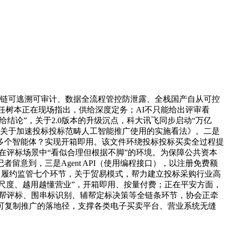
全链可逃溯可审计、数据全流程管控防泄露、全栈国产自从可控
长任树本正在现场指出，供给深度定务；AI不只能给出评审看
结论”，关于2.0版本的升级沉点，科大讯飞同步启动“万亿
部分关于加速投标投标范畴人工智能推广使用的实施看法》。二是
0多个智能体？实现开箱即用。该文件环绕投标投标买卖全过程提
正在评标场景中“看似合理但根据不脚”的环境。为保障公共资本
意到，三是Agent API（使用编程接口），以注册免费额
、履约监管七个环节，关于贸易模式，帮力建立投标采购行业高
越尺度、越用越懂营业”，开箱即用、按量付费；正在平安方面，
辅帮评标、围串标识别、辅帮定标决策等全链条环节，协会正牵
可复制推广的落地径，支撑各类电子买卖平台、营业系统无缝