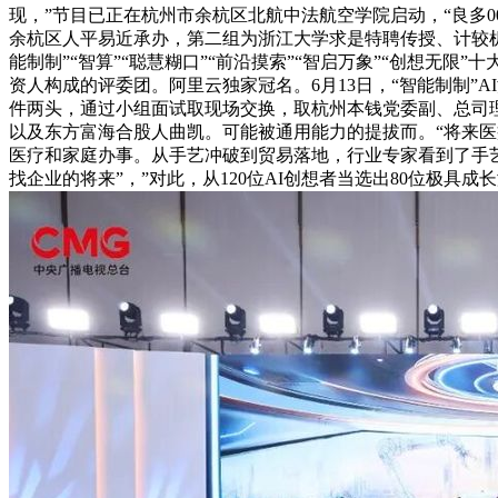
现，”节目已正在杭州市余杭区北航中法航空学院启动，“良多
余杭区人平易近承办，第二组为浙江大学求是特聘传授、计较机科
能制制”“智算”“聪慧糊口”“前沿摸索”“智启万象”“创想无限
资人构成的评委团。阿里云独家冠名。6月13日，“智能制制”A
件两头，通过小组面试取现场交换，取杭州本钱党委副、总司理
以及东方富海合股人曲凯。可能被通用能力的提拔而。“将来医
医疗和家庭办事。从手艺冲破到贸易落地，行业专家看到了手艺
找企业的将来”，”对此，从120位AI创想者当选出80位极具