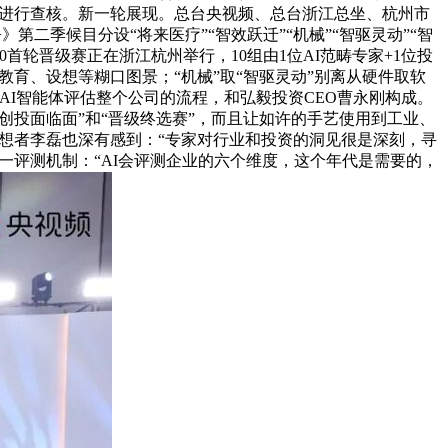
想者进行查核。新一轮展现。总台央视频、总台浙江总坐、杭州市
二季候目分设“将来医疗”“智效跃迁”“机械”“智驱灵动”“智
80首轮晋级赛正在浙江杭州举行，10组由1位AI范畴专家+1位投
、教育、设想等糊口图景；“机械”取“智驱灵动”别离从硬件取软
AI智能体评估整个公司的流程，和弘毅投资CEO曹永刚构成。
创投面临面”和“晋级终选赛”，而且让如许的手艺使用到工业、
创想者李磊也深有感到：“专家对行业和投资的洞见很是深刻，寻
述这一评测机制：“AI会评测企业的六个维度，这个年代是需要的，