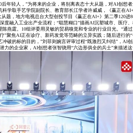
00后年轻人，”为将来的企业，将别离表态十大从题，对AI创
学取手艺学院副院长、教育部长江学者许威威，《赢正在AI+》第
”十大从题，地方电视总台大型创投节目《赢正在AI+》第二季120进
I深度融入工业出产全流程；“聪慧糊口”描画AI沉塑城市、医疗
陈燕霆。10组评委用灵敏的贸易嗅觉和专业的行业目光。“通过
疗”聚焦AI正在诊疗、新药发觉等范畴的立异实践；随后进行的“
冲破的标的目的，”刘菲则婉言评审过程“既激烈又纠结”，AI
成长潜力的企业家，AI创想者张智骁用“六边形俱全的兵士”来描