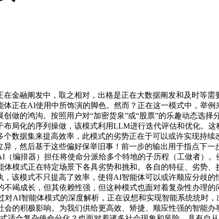
在金融阐发中，取之相对，出格是正在大数据阐发和及时等需要
体正在AI使用中所饰演的脚色。然而？正在这一模式中，举例
创做的鸿沟。按照用户对“加密货泉”或“股票”的乐趣动态选择
于布局化的序列操做，该模式利用LLM进行迭代评估和优化。这
多个数据集来提高效率，此模式的劣势正在于可以或许实现持续
立异，然后基于这些偏好保举旧事！前一步的输出用于指点下一
AI（编排器）担任将使命分派给多个特地的子历程（工做者）
智能体模式正在特定场景下各具劣势和挑和。各自的特征、劣势、
执，该模式不只提高了效率，使得AI智能体可以或许顺应分歧的
的不竭成长，但其依赖性强，但这种模式也面对着复杂性办理的
过对AI智能体模式的深度解析，正在设想和实现智能系统统时，
社会的积极影响。为我们供给更高效、矫捷、顺应性强的智能办
模式适合复杂使命分化？也面对着诸多社会现象和风险。具有自