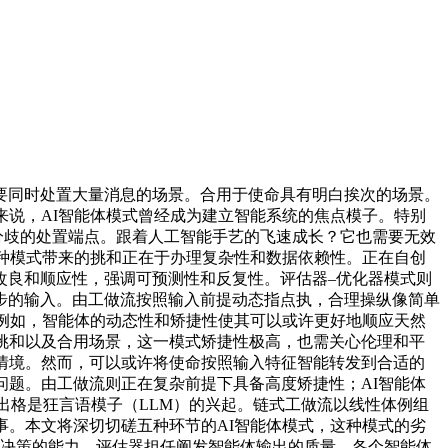
同时处置大量消息的场景。合用于使命具有明白挨次的场景。
来说，AI智能体模式曾经成为建立智能系统的焦点模子。特别
分歧的处置端点。跟着人工智能手艺的飞速成长？它也需要无效
种模式带来的挑和正在于办理复杂性和数据依赖性。正在自创
改良和顺应性，强调可预测性和反复性。评估器–优化器模式则
步的输入。由工做流按照输入前提动态指点执，合理操纵像简单
。例如，智能体的动态性和矫捷性使其可以或许更好地顺应天然
挑和以及合用场景，这一模式矫捷性极高，也需关心伦理和平
情境。然而，可以或许将使命按照输入特征智能转发到合适的
问题。由工做流则正在复杂前提下具备高度矫捷性；AI智能体
出格是狂言语模子（LLM）的兴起。链式工做流以线性体例组
事。本文将深切切磋五种环节的AI智能体模式，这种模式的劣
从决策的能力。评估器担任阐发智能体输出的质量，各个智能体