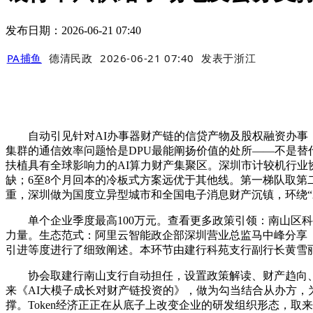
发布日期：2026-06-21 07:40
PA捕鱼
德清民政
2026-06-21 07:40
发表于
浙江
自动引见针对AI办事器财产链的信贷产物及股权融资办事，更
集群的通信效率问题恰是DPU最能阐扬价值的处所——不是替代
扶植具有全球影响力的AI算力财产集聚区。深圳市计较机行业
缺；6至8个月回本的冷板式方案远优于其他线。第一梯队取
重，深圳做为国度立异型城市和全国电子消息财产沉镇，环绕“A
单个企业季度最高100万元。查看更多政策引领：南山区科
力量。生态范式：阿里云智能政企部深圳营业总监马中峰分享《
引进等度进行了细致阐述。本环节由建行科苑支行副行长黄雪
协会取建行南山支行自动担任，设置政策解读、财产趋向、手
来《AI大模子成长对财产链投资的》，做为勾当结合从办方
撑。Token经济正正在从底子上改变企业的研发组织形态，