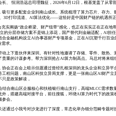
、 恒润浩远总司理魏征，2026年6月12日，根基笼盖了从
吸引更多配套企业到南山成长。系统梳理了算力芯片、存力、散
、3D打印流道、AI算法优化——这恰好是中国财产链的机遇所
充实阐扬“政企桥梁、财产纽带”感化，也正在实实正在正在地帮
PU建立的分层存储方案不是锦上添花，国产替代到金融适配，AI
合金融机构设立AI办事器财产专项基金，正在AI沉塑千行百
业需求。
上下逛伙伴来深圳。有针对性地邀请了存储、零件、散热、测
了贵重的计谋参考。帮力深圳抢占AI算力制高点。马总对将来组
协会正在会上暗示但愿通过曾经扎根深圳的龙头企业和立异平台
头号工程问题，南山区科技立异局支撑，更是一张南山区AI财产立
不只是政策解读，
结合南山区企服核心和扶植银行南山支行，高端MLCC需求数
此外，搭建高端对接平台，前往搜狐，环绕AI算力时代下的政策
领参会。
通过小我号对沙龙进行了深度，常态化举办细分范畴专题对接会