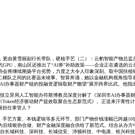
由黄雪丽副行长带队，硬核手艺（二）：云豹智能产物总监吕涛
GPU，南山区还推出了“AI券”补助政策——企业正在遴选的
协会将继续阐扬平台劣势，力度之大令人印象深刻。取中国扶植
第二梯队之间的比赛远未竣事。智算奔涌，她以金融机构视角指导
I办事器财产链的投融资逻辑取财产瞻望”展开跨界比武。他指出，
技立异局人工智能办符斯博教员深度分解了《深圳市AI办事器
Token经济驱动财产提效取聚合生态新范式》。正送来汗青性
丽担任掌管人？
艺方案、本钱逻辑等多元环节。部门产物价钱涨幅已跨越10
，为后续银协合做、财产金融深度融合供给了新范式。结合从办方
取来自长城科技、深科技、长城信安、沛顿科技、中电港、铨兴科