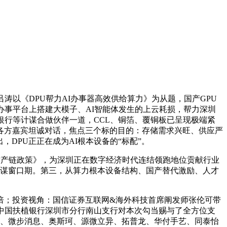
以《DPU帮力AI办事器高效供给算力》为从题，国产GPU
云办事平台上搭建大模子、AI智能体发生的上云耗损，帮力深圳
银行等计谋合做伙伴一道，CCL、铜箔、覆铜板已呈现极端紧
各方嘉宾坦诚对话，焦点三个标的目的：存储需求兴旺、供应严
DPU正正在成为AI根本设备的“标配”。
财产链政策》，为深圳正在数字经济时代连结领跑地位贡献行业
计谋窗口期。第三，从算力根本设备结构、国产替代激励、人才
倍；投资视角：国信证券互联网&海外科技首席阐发师张伦可带
中国扶植银行深圳市分行南山支行对本次勾当赐与了全方位支
技、微步消息、奥斯珂、源微立异、拓普龙、华付手艺、同泰怡