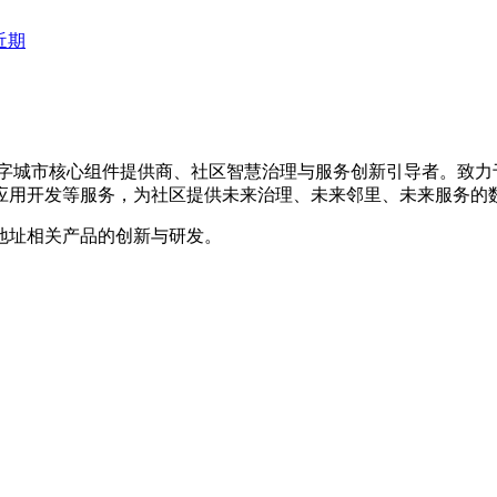
近期
的数字城市核心组件提供商、社区智慧治理与服务创新引导者。致
应用开发等服务，为社区提供未来治理、未来邻里、未来服务的
地址相关产品的创新与研发。