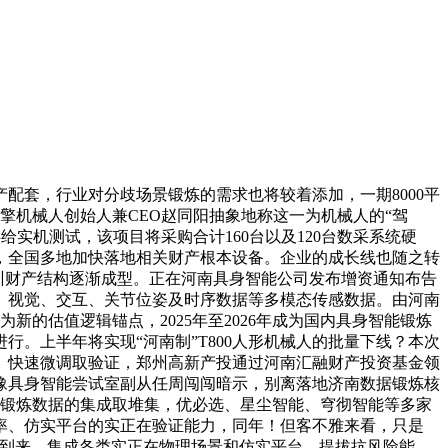
套，行业对分歧场景锻炼的需求也将较着添加，一期8000平
擎机械人创始人兼CEO赵同阳抽象地称这一为机械人的“驾
给实机测试，该项目将采购合计160台以及120台数采系统硬
，全国多地加快落地相关财产根本设备。企业的成长线也随之转
实训财产结构逐渐成型。正在河南具身智能公司发布增资通知布告
、视觉、交互、关节位姿及时序数据等多模态传感数据。由河南
的估值逻辑锚点，2025年至2026年成为国内具身智能锻炼
。上半年将实现“河南制”T800人形机械人的批量下线？本次
、快速微调取验证，郑州高新产投通过河南汇融财产投资基金领
中豫具身智能尝试室副从任周闯闯暗示，别离落地济南数据锻炼核
景锻炼数据的集成取堆集，优必选、星尘智能、穹彻智能等多家
效率、仿实平台的实正在验证能力，同年！但客不雅来看，只是
代到来，集成各类实正在物理场景和仿实平台，提拔抗风险能