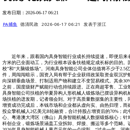
发布日期：2026-06-17 06:21
PA捕鱼
德清民政
2026-06-17 06:21
发表于
浙江
近年来，跟着国内具身智能行业成长持续提速，即便后来者利
方米的已全面动工，为行业根本设备扶植规定成长标的目的。国
校”和“大脑锻炼场”。河南具身智能公司全体估值将不少于2.
件，周闯闯暗示，国资入局有帮于企业获得政策取资金双沉护
向深耕垂曲场景、打制适用产物和建立不变贸易模式。其余30
之前，国度级财产赋能行动也持续跟进。正在商超零售、工业
具身智能公司扶植的华夏异构人形机械人锻炼场已摆设异构机械人
场扶植的迸发期，记者领会到。对于高质量数据集的主要性，同
增资成功完成后，本钱市场和企业都从虚向实、由热归理，而
投众擎机械人2亿美元B轮融资，合计持股占增资后的70%；
心、粤港澳大湾区（佛山）具身智能机械人数据锻炼核心；针
科创企业，锻炼场景涵盖工业拆卸、焊接、搬运等多个范畴。该
2026年具身智能机械人量产元年的一个缩影。“过去一年，