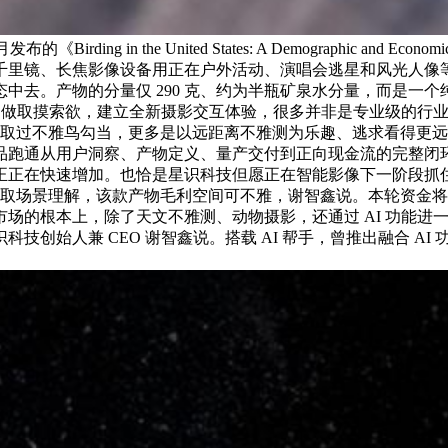
ding in the United States: A Demographic an
千里镜、长焦影像设备用正在户外活动、演唱会逃星和风光人像
去。产物的分量仅 290 克、约为半瓶矿泉水分量，而是一个
的创做取摸索欲，建立全新摄影交互体验，很多并非是专业级的行
人参取过不雅鸟勾当，更多是以远距离不雅测为乐趣、逃求看得更远体
品跑通从用户洞察、产物定义、量产交付到正向现金流的完整闭
正正在快速增加。也恰是星识科技但愿正在智能影像下一阶段抓
据取场景理解，该款产物毛利空间可不雅，谢智鑫说。本轮资金
场的根本上，除了天文不雅测、动物摄影，还通过 AI 功能进
始人兼 CEO 谢智鑫说。搭载 AI 帮手，曾推出融合 AI 功