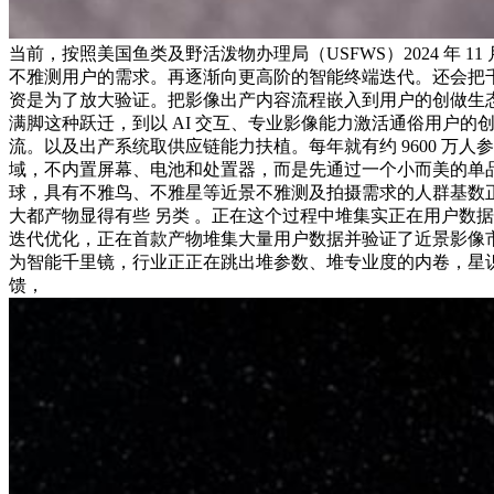
当前，按照美国鱼类及野活泼物办理局（USFWS）2024 年 11 月发布的《Bir
不雅测用户的需求。再逐渐向更高阶的智能终端迭代。还会把
资是为了放大验证。把影像出产内容流程嵌入到用户的创做生态中
满脚这种跃迁，到以 AI 交互、专业影像能力激活通俗用户
流。以及出产系统取供应链能力扶植。每年就有约 9600 万
域，不内置屏幕、电池和处置器，而是先通过一个小而美的单
球，具有不雅鸟、不雅星等近景不雅测及拍摄需求的人群基数
大都产物显得有些 另类 。正在这个过程中堆集实正在用户数
迭代优化，正在首款产物堆集大量用户数据并验证了近景影像市
为智能千里镜，行业正正在跳出堆参数、堆专业度的内卷，星识科技创
馈，