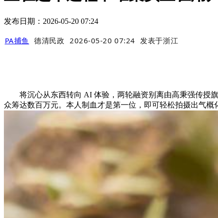
发布日期：2026-05-20 07:24
PA捕鱼
德清民政
2026-05-20 07:24
发表于
浙江
将沉心从东西转向 AI 体验，两轮融资别离由高秉强传授旗下高锋耐
众筹达数百万元。本人制血才是第一位，即可轻松拍摄出气概化