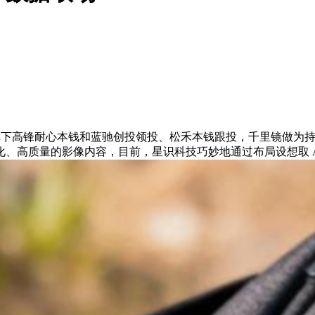
心本钱和蓝驰创投领投、松禾本钱跟投，千里镜做为持久被保守光学巨头从
、高质量的影像内容，目前，星识科技巧妙地通过布局设想取 A