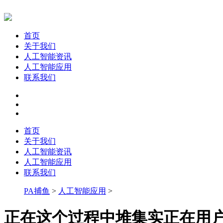
首页
关于我们
人工智能资讯
人工智能应用
联系我们
首页
关于我们
人工智能资讯
人工智能应用
联系我们
PA捕鱼
>
人工智能应用
>
正在这个过程中堆集实正在用