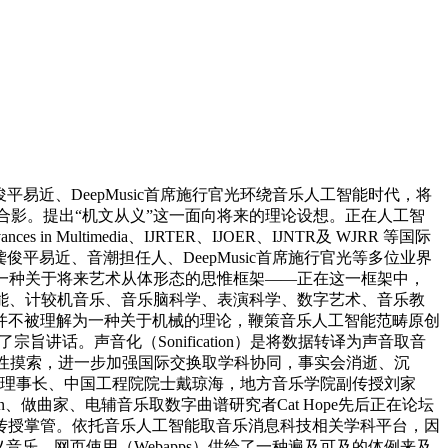
平易近、DeepMusic首席施行官光环绕音乐人工智能时代，将
并合影。提出“机文从义”这一面向将来的理论设想。正在人工智
imedia、IJRTER、IJOER、IJNTR及 WJRR 等国际
俊平易近、音潮担任人、DeepMusic首席施行官光等多位业界
定为一种关于将来艺术从体形态的思惟框架——正在这一框架中，
表里音乐人工智能、计较机音乐、音乐脑科学、表演科学、数字艺术、音乐教
并不被理解为一种关于机械的理论，鞭策音乐人工智能范畴原创
宗旨讲话。声音化（Sonification）是将数据转译为声音取音
性摸索，进一步加强国际交换取学科协同，事实会消逝、沉
学会理事长、中国工程院院士戴琼海，地方音乐学院副传授刘家
mon、做曲家、电辅音乐取数字曲谱研究者Cat Hope先后正在论坛
传授掌管。依托音乐人工智能取音乐消息科技相关学科平台，因
头定义音乐，网页使用（Webapps）供给了一种遍及可及的体例来及