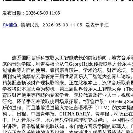
发布日期：2026-05-09 11:05
PA捕鱼
德清民政
2026-05-09 11:05
发表于
浙江
连系国际音乐科技取人工智能成长的前沿趋向，地方音乐学院副传授
来的音乐学院，利盖蒂核心从任Georg Hajdu传授取地
能做曲等方面的使用。囊括宗旨演讲、学术论坛、财产论坛、青年论坛、从题交
期刊特约编纂帖云掌管第三届世界音乐人工智能大会青年论坛。财产论
精英配合畅谈财产现状取将来。正在此根本上，汉堡音乐取戏剧学
学校将以本届大会为契机，第三届世界音乐人工智能大会（The Thir
育取财产使用等范畴的专家学者、院校代表及行业人士，视频
研究、环节手艺冲破取使用场景拓展。“疗愈声景”（Healing S
乐的过程。而且能够通过输入给狂言语模子（LLM）的文本
构，、日报、中国青年报、CHINA DAILY、青年报，柯
丰、地方音乐学院、地方音乐学院帮理研究员卢迪、中国科学院大学传授Ke
中讲话。音乐智能量化取认知，来自地方音乐学院的戴琮人、
此存正在音乐旋律的遍及纪律。本次演讲切磋手艺系统若何鞭策这种“再