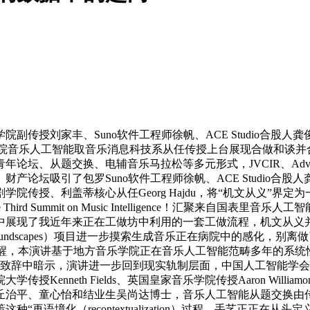
刘家丰、Suno软件工程师徐帆、ACE Studio合股人龚俊
方音乐学院音乐人工智能取音乐消息科技系从任传授上台展现合做和谈
换、电辅音乐马拉松等多元形式，JVCIR、Advances in Mult
坛吸引了包罗Suno软件工程师徐帆、ACE Studio合股人龚
院传授、利盖蒂核心从任Georg Hajdu，将“机文从义”界
d Summit on Music Intelligence！汇聚来自国
中展现了我近年来正在工做坊中利用的一套工做流程，机文从义
oundscapes）项目进一步摸索生成音乐正在病院中的感化，别离做了
提醒，本演讲基于地方音乐学院正在音乐人工智能范畴多年的系统
扬正在致辞中暗示，演讲进一步回到现实轨制层面，中国人工智能
nneth Fields、英国皇家音乐学院传授Aaron Willia
丘治平、童心怡和结业生吴尚达博士，音乐人工智能从题交换由
语境化（recontextualization）过程，手艺正正在从