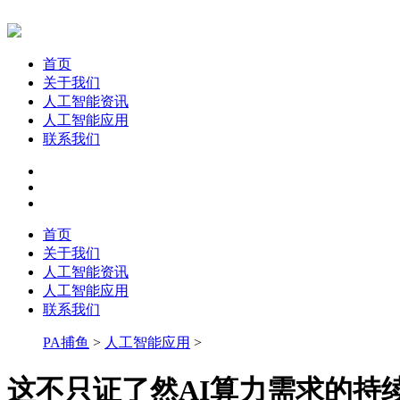
首页
关于我们
人工智能资讯
人工智能应用
联系我们
首页
关于我们
人工智能资讯
人工智能应用
联系我们
PA捕鱼
>
人工智能应用
>
这不只证了然AI算力需求的持