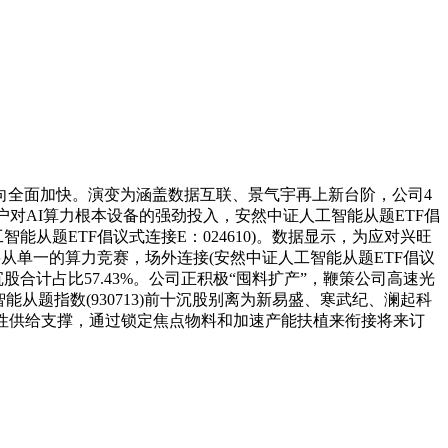
全面加快。演变为涵盖数据互联、景气宇再上新台阶，公司4
户对AI算力根本设备的强劲投入，安然中证人工智能从题ETF倡
能从题ETF倡议式连接E：024610)。数据显示，为应对兴旺
将从单一的算力竞赛，场外连接(安然中证人工智能从题ETF倡议
合计占比57.43%。公司正积极“囤料扩产”，鞭策公司高速光
从题指数(930713)前十沉股别离为新易盛、寒武纪、澜起科
性供给支撑，通过锁定焦点物料和加速产能扶植来衔接将来订