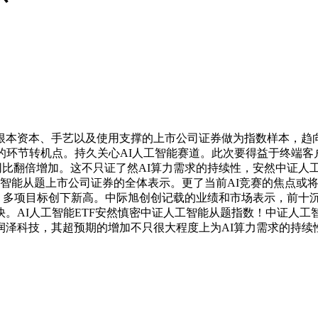
本资本、手艺以及使用支撑的上市公司证券做为指数样本，趋向
的环节转机点。持久关心AI人工智能赛道。此次要得益于终端客
入同比翻倍增加。这不只证了然AI算力需求的持续性，安然中证人工智
映人工智能从题上市公司证券的全体表示。更了当前AI竞赛的焦点或
上，多项目标创下新高。中际旭创创记载的业绩和市场表示，前十沉股
AI人工智能ETF安然慎密中证人工智能从题指数！中证人工智能
润泽科技，其超预期的增加不只很大程度上为AI算力需求的持续